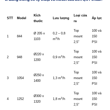
Kích
Loại cửa
STT
Model
Lưu lượng
Áp lực
thước
ra
Top
100 và
Ø 205 x
0,2 – 0,8
1
844
mount
150
3
1103
m
/h
2,5″
PSI
Top
100 và
Ø220 x
3
2
948
0,9 m
/h
mount
150
1200
2,5″
PSI
Top
100 và
Ø250 x
3
3
1054
1,3 m
/h
mount
150
1400
2,5″
PSI
Top
100 và
Ø300 x
3
4
1252
1,8 m
/h
mount
150
1320
2,5″
PSI