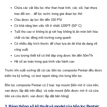
Chứa các vật liệu lọc như than hoạt tính, cát, sỏi, hạt nhựa
trao đổi ion… để lọc nước trong giai đoạn lọc thô
Chịu được áp lực lên đến 150 PSI
o
o
Có khả năng làm việc tốt ở nhiệt 1200
F (50
C)
Tuổi thọ cao vì không bị gỉ sét hay không bị ăn mòn bởi hóa
chất và tác động môi trường xung quanh
Có nhiều dãy kích thước để chọn lựa do đó khá đa dạng về
công suất
3
Lưu lượng thiết kế có thể đáp ứng được lên đến 50m
/h
Hệ số an toàn trong quá trình vận hành cao
Trước khi xuất xưởng tất cả các bồn lọc composite Pentair đều được
kiểm tra kỹ lưỡng, có test report riêng cho từng bồn lọc.
Bồn lọc composite Pentair có 2 loại: top mount (bồn mở ở cửa trên,
van được lắp đặt trên đầu) và side mount (bồn được mở ở cả cửa
trên và cửa dưới, van được lắp đặt bên hông)
3. Bảng thông số kỹ thuật và model của bồn lọc Pentair: