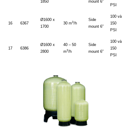
1850
mount 6″
PSI
100 và
Ø1600 x
Side
3
16
6367
30 m
/h
150
1700
mount 6″
PSI
100 và
Ø1600 x
40 – 50
Side
17
6386
150
3
2800
m
/h
mount 6″
PSI