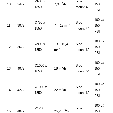
Ø600 x
Side
3
10
2472
7,3m
/h
150
1850
mount 4″
PSI
100 và
Ø750 x
Side
3
11
3072
7 – 12 m
/h
150
1850
mount 4″
PSI
100 và
Ø900 x
13 – 16,4
Side
12
3672
150
3
1850
m
/h
mount 6″
PSI
100 và
Ø1000 x
Side
3
13
4072
19 m
/h
150
1850
mount 6″
PSI
100 và
Ø1060 x
Side
3
14
4272
22 m
/h
150
1850
mount 6″
PSI
100 và
Ø1200 x
Side
3
15
4872
26,2 m
/h
150