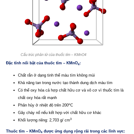
Cấu trúc phân tử của thuốc tím – KMnO4
Đặc tính nổi bật của thuốc tím – KMnO
:
4
Chất rắn ở dạng tinh thể màu tím không mùi
Khả năng tan trong nước tạo thành dung dịch màu tím
Có thể oxy hóa cả hợp chất hữu cơ và vô cơ vì thuốc tím là
chất oxy hóa rất mạnh
o
Phân hủy ở nhiệt độ trên 200
C
Gây cháy nổ nếu kết hợp với chất hữu cơ khác
3
Khối lượng riêng: 2,703 g/ cm
Thuốc tím – KMnO
được ứng dụng rộng rãi trong các lĩnh vực:
4