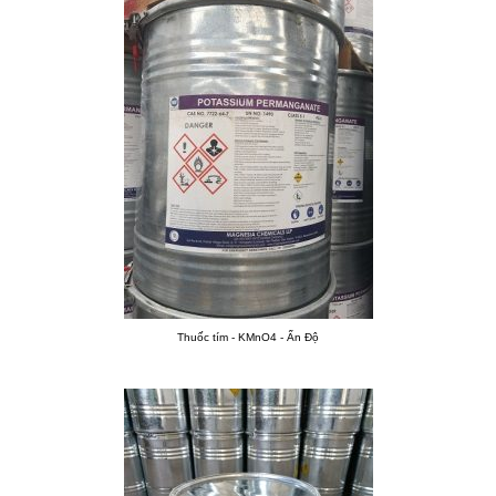
Thuốc tím - KMnO4 - Ấn Độ