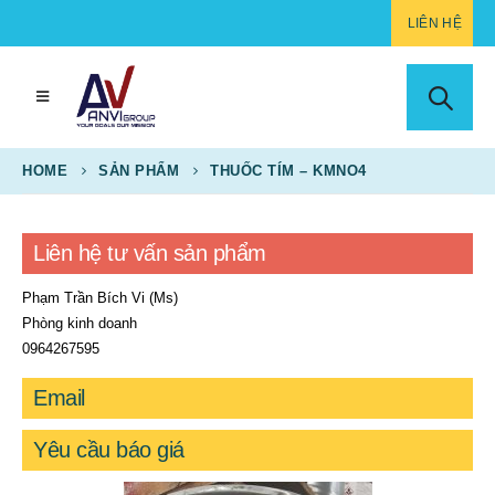
LIÊN HỆ
HOME
SẢN PHẨM
THUỐC TÍM – KMNO4
Liên hệ tư vấn sản phẩm
Phạm Trần Bích Vi (Ms)
Phòng kinh doanh
0964267595
Email
Yêu cầu báo giá