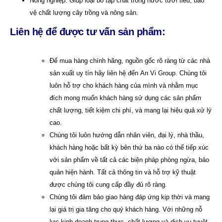
Nông nghiệp: Giúp loại bỏ tạp chất trong nước tưới tiêu, bảo
vệ chất lượng cây trồng và nông sản.
Liên hệ để được tư vấn sản phẩm:
Để mua hàng chính hãng, nguồn gốc rõ ràng từ các nhà
sản xuất uy tín hãy liên hệ đến
An Vi Group
.
Chúng tôi
luôn hỗ trợ cho khách hàng của mình và nhằm mục
đích mong muốn khách hàng sử dụng các sản phẩm
chất lượng, tiết kiệm chi phí, và mang lại hiệu quả xử lý
cao.
Chúng tôi luôn hướng dẫn nhân viên, đại lý, nhà thầu,
khách hàng hoặc bất kỳ bên thứ ba nào có thể tiếp xúc
với sản phẩm về tất cả các biện pháp phòng ngừa, bảo
quản hiện hành. Tất cả thông tin và hỗ trợ kỹ thuật
được chúng tôi cung cấp đầy đủ rõ ràng.
Chúng tôi đảm bảo giao hàng đáp ứng kịp thời và mang
lại giá trị gia tăng cho quý khách hàng. Với những nỗ
lực kinh doanh trung thực, chất lượng và dịch vụ tuyệt