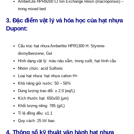
AmberLite HPR9200 Cl Ion Exchange Resin (macroporous) –
trong mixed bed
3. Đặc điểm vật lý và hóa học của hạt nhựa
Dupont:
Cấu trúc hạt nhựa Amberlite HPR1300 H: Styrene-
divinylbenzene, Gel
Hình dạng vật lý: màu nâu sẫm, trong suốt, hạt hình cầu
Nhóm chức: acid Sulfonic
Loại hạt nhựa: hạt nhựa cation H+
Khả năng giữ nước: 50 – 56%
Dung lượng trao đổi: ≥ 2.0 (eq/L)
Kích thước hạt:
650±50 (µm)
Khối lượng riêng: 785 (g/L)
Tỉ lệ đồng đều:
≤
1.1
Quy cách: 25 lít/ bao
4. Thông số kỹ thuật vận hành hạt nhựa