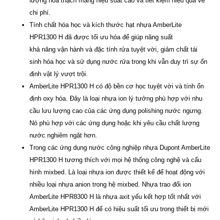
lượng hóa thạch mang hiệu suất cao và tiết kiệm hiệu quả về
chi phí.
Tính chất hóa học và kích thước hạt nhựa AmberLite
HPR1300 H đã được tối ưu hóa để giúp năng suất
khả năng vận hành và đặc tính rửa tuyệt vời, giảm chất tái
sinh hóa học và sử dụng nước rửa trong khi vẫn duy trì sự ổn
định vật lý vượt trội.
AmberLite HPR1300 H có độ bền cơ học tuyệt vời và tính ổn
định oxy hóa. Đây là loại nhựa ion lý tưởng phù hợp với nhu
cầu lưu lượng cao của các ứng dụng polishing nước ngưng.
Nó phù hợp với các ứng dụng hoặc khi yêu cầu chất lượng
nước nghiêm ngặt hơn.
Trong các ứng dụng nước công nghiệp nhựa Dupont AmberLite
HPR1300 H tương thích với mọi hệ thống công nghệ và cấu
hình mixbed. Là loại nhựa ion được thiết kế để hoạt động với
nhiều loại nhựa anion trong hệ mixbed. Nhựa trao đổi ion
AmberLite HPR8300 H là nhựa axit yếu kết hợp tốt nhất với
AmberLite HPR1300 H để có hiệu suất tối ưu trong thiết bị mới