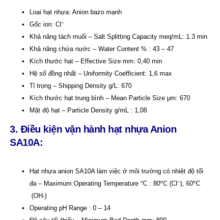
Loại hạt nhựa: Anion bazo mạnh
–
Gốc ion: Cl
Khả năng tách muối – Salt Splitting Capacity meq/mL: 1.3 min
Khả năng chứa nước – Water Content % : 43 – 47
Kích thước hạt – Effective Size mm: 0,40 min
Hệ số đồng nhất – Uniformity Coefficient: 1,6 max
Tỉ trọng – Shipping Density g/L: 670
Kích thước hạt trung bình – Mean Particle Size μm: 670
Mật độ hạt – Particle Density g/mL : 1,08
3. Điều kiện vận hành hạt nhựa Anion
SA10A:
Hạt nhựa anion SA10A làm việc ở môi trường có nhiệt độ tối
o
–
o
đa – Maximum Operating Temperature °C : 80
C (Cl
), 60
C
(OH-)
Operating pH Range : 0 – 14