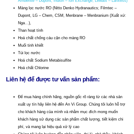
Amberlite – Dupont, Indion – Ion Exchange, Lewatit – Lanxess)
Màng lọc nước RO (Nitto Denko Hydranautics; Filmtec –
Dupont, LG – Chem, CSM, Menbrane – Menbranium (Xuất xứ:
Nga…),
Than hoạt tính
Hoá chất chống cáu cặn cho màng RO
Muối tinh khiết
Túi lọc nước
Hoá chất Sodium Metabisulfite
Hoá chất Chlorine
Liên hệ để được tư vấn sản phẩm:
Để mua hàng chính hãng, nguồn gốc rõ ràng từ các nhà sản
xuất uy tín hãy liên hệ đến
An Vi Group
.
Chúng tôi luôn hỗ trợ
cho khách hàng của mình và nhằm mục đích mong muốn
khách hàng sử dụng các sản phẩm chất lượng, tiết kiệm chi
phí, và mang lại hiệu quả xử lý cao