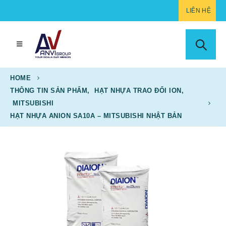
LIÊN HỆ
HOME
THÔNG TIN SẢN PHẨM
,
HẠT NHỰA TRAO ĐỔI ION
,
MITSUBISHI
HẠT NHỰA ANION SA10A – MITSUBISHI NHẬT BẢN