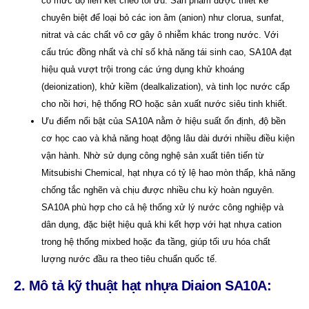
có mức độ liên kết chéo tối ưu. Sản phẩm được thiết kế
chuyên biệt để loại bỏ các ion âm (anion) như clorua, sunfat,
nitrat và các chất vô cơ gây ô nhiễm khác trong nước. Với
cấu trúc đồng nhất và chỉ số khả năng tái sinh cao, SA10A đạt
hiệu quả vượt trội trong các ứng dụng khử khoáng
(deionization), khử kiềm (dealkalization), và tinh lọc nước cấp
cho nồi hơi, hệ thống RO hoặc sản xuất nước siêu tinh khiết.
Ưu điểm nổi bật của SA10A nằm ở hiệu suất ổn định, độ bền
cơ học cao và khả năng hoạt động lâu dài dưới nhiều điều kiện
vận hành. Nhờ sử dụng công nghệ sản xuất tiên tiến từ
Mitsubishi Chemical, hạt nhựa có tỷ lệ hao mòn thấp, khả năng
chống tắc nghẽn và chịu được nhiều chu kỳ hoàn nguyên.
SA10A phù hợp cho cả hệ thống xử lý nước công nghiệp và
dân dụng, đặc biệt hiệu quả khi kết hợp với hạt nhựa cation
trong hệ thống mixbed hoặc đa tầng, giúp tối ưu hóa chất
lượng nước đầu ra theo tiêu chuẩn quốc tế.
2. Mô tả kỹ thuật hạt nhựa Diaion SA10A: