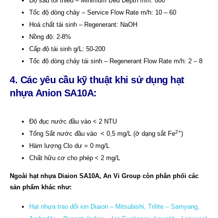
Độ sâu tối thiểu – Minimum Bed Depth mm: 800
Tốc độ dòng chảy – Service Flow Rate m/h: 10 – 60
Hoá chất tái sinh – Regenerant: NaOH
Nồng độ: 2-8%
Cấp độ tái sinh g/L: 50-200
Tốc độ dòng chảy tái sinh – Regenerant Flow Rate m/h: 2 – 8
4. Các yêu cầu kỹ thuật khi sử dụng hạt
nhựa
An
ion SA10A
:
Độ đục nước đầu vào < 2 NTU
2+
Tổng Sắt nước đầu vào < 0,5 mg/L (ở dạng sắt Fe
)
Hàm lượng Clo dư = 0 mg/L
Chất hữu cơ cho phép < 2 mg/L
Ngoài hạt nhựa Diaion SA10A, An Vi Group còn phân phối các
sản phẩm khác như:
Hạt nhựa trao đổi ion Diaion – Mitsubishi, Trilite – Samyang,