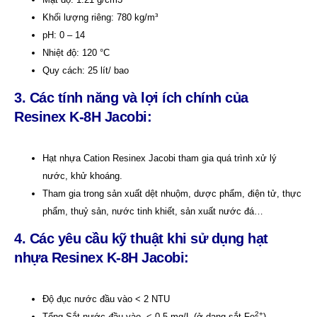
Khối lượng riêng: 780 kg/m³
pH: 0 – 14
Nhiệt độ: 120 °C
Quy cách: 25 lít/ bao
3. Các tính năng và lợi ích chính của
Resinex K-8H Jacobi:
Hạt nhựa Cation Resinex Jacobi tham gia quá trình xử lý
nước, khử khoáng.
Tham gia trong sản xuất dệt nhuộm, dược phẩm, điện tử, thực
phẩm, thuỷ sản, nước tinh khiết, sản xuất nước đá…
4. Các yêu cầu kỹ thuật khi sử dụng hạt
nhựa
Resinex K-8H Jacobi:
Độ đục nước đầu vào < 2 NTU
2+
Tổng Sắt nước đầu vào < 0,5 mg/L (ở dạng sắt Fe
)