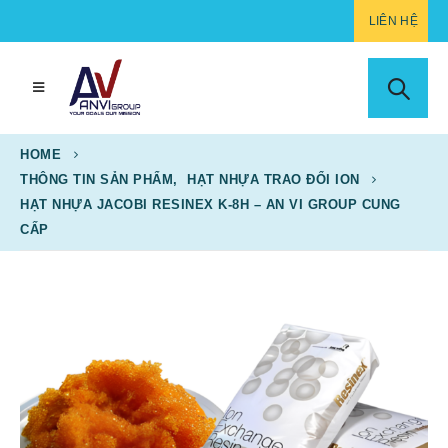
LIÊN HỆ
HOME
THÔNG TIN SẢN PHẨM
,
HẠT NHỰA TRAO ĐỔI ION
HẠT NHỰA JACOBI RESINEX K-8H – AN VI GROUP CUNG
CẤP