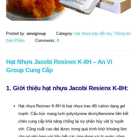
Posted by:
anvigroup
Category:
hạt nhựa trao đổi ion
,
Thông tin
Sản Phẩm
Comments:
0
Hạt Nhựa Jacobi Resinex K-8H – An Vi
Group Cung Cấp
1. Giới thiệu hạt nhựa Jacobi Resienx K-8H:
Hạt nhựa Resinex K-8H là loại nhựa trao đổi cation dạng gel
mạnh. Cấu trúc mạng lưới polystyrene divinylbenzene liên kết
chéo cung cấp khả năng chống lại sự phân hủy vật lý tuyệt
vời. Công suất cao đạt được trong quá trình khử khoáng làm
cho nó phù hợp với hầu hết các ứng dụng xử lý nước công