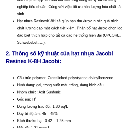
nghiệp tiêu chuẩn. Cùng với việc tối ưu hóa lượng hóa chất tái
sinh.
Hạt nhựa ResinexK-8H sẽ giúp bạn thu được nước quá trình
chất lượng cao một cách tiết kiệm. Phân bố hạt được chọn lọc
đặc biệt thích hợp cho tất cả các hệ thống hiện đại (UPCORE,
Schwebebett,…).
2. Thông số kỹ thuật của hạt nhựa Jacobi
Resinex K-8H Jacobi:
Cấu trúc polymer: Crosslinked polystyrene divinylbenzene
Hình dạng: gel, trong suốt màu trắng, dạng hình cầu
Nhóm chức: Axit Sunfonic
+
Gốc ion: H
Dung lượng trao đổi: 1.80 eq/L
Duy trì độ ẩm: 45 – 48%
Kích thước hạt: 0.42 – 1.25 mm
Mật độ: 1.21 g/cm3