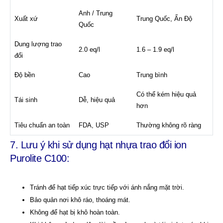
Anh / Trung
Xuất xứ
Trung Quốc, Ấn Độ
Quốc
Dung lượng trao
2.0 eq/l
1.6 – 1.9 eq/l
đổi
Độ bền
Cao
Trung bình
Có thể kém hiệu quả
Tái sinh
Dễ, hiệu quả
hơn
Tiêu chuẩn an toàn
FDA, USP
Thường không rõ ràng
7. Lưu ý khi sử dụng hạt nhựa trao đổi ion
Purolite C100:
Tránh để hạt tiếp xúc trực tiếp với ánh nắng mặt trời.
Bảo quản nơi khô ráo, thoáng mát.
Không để hạt bị khô hoàn toàn.