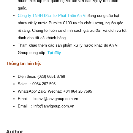
muốn thiết lập mối quan hệ đối tác với các đại lý trên toàn
quốc.
Công ty TNHH Đầu Tư Phát Triển An Vi
đang cung cấp hạt
nhựa xử lý nước Purolite C100 uy tín chất lượng, nguồn gốc
rõ ràng. Chúng tôi luôn có chính sách giá ưu đãi và dịch vụ tốt
dành cho tất cả khách hàng.
Tham khảo thêm các sản phẩm xử lý nước khác do An Vi
Group cung cấp:
Tại đây
Thông tin liên hệ:
Điện thoại: (028) 6651 8768
Sales : 0964 267 595
WhatsApp/ Zalo/ Wechat: +84 964 26 7595
Email :
bichvi@anvigroup.com.vn
Email :
info@anvigroup.com.vn
Author