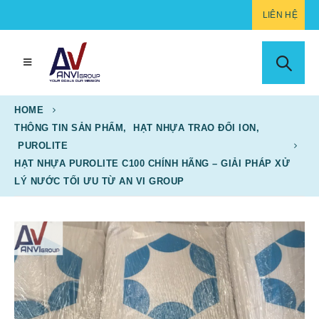
LIÊN HỆ
HOME
THÔNG TIN SẢN PHẨM
,
HẠT NHỰA TRAO ĐỔI ION
,
PUROLITE
HẠT NHỰA PUROLITE C100 CHÍNH HÃNG – GIẢI PHÁP XỬ
LÝ NƯỚC TỐI ƯU TỪ AN VI GROUP