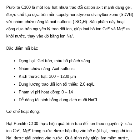
Purolite C100 là một loại hạt nhựa trao đổi cation axit mạnh dạng gel,
được chế tạo dựa trên nền copolymer styrene-divinylbenzene (SDVB)
với nhóm chức năng là axit sulfonic (-SO₃H). Sản phẩm này hoạt
động dựa trên nguyên lý trao đổi ion, giúp loại bỏ ion Ca²⁺ và Mg²⁺ ra
khỏi nước, thay vào đó bằng ion Na⁺.
Đặc điểm nổi bật:
Dạng hạt: Gel tròn, màu hổ phách sáng
Nhóm chức năng: Axit sulfonic
Kích thước hạt: 300 – 1200 µm
Dung lượng trao đổi ion tối thiểu: 2.0 eq/L
Phạm vi pH hoạt động: 0 – 14
Dễ dàng tái sinh bằng dung dịch muối NaCl
Cơ chế hoạt động:
Hạt Purolite C100 thực hiện quá trình trao đổi ion theo nguyên lý: các
ion Ca²⁺, Mg²⁺ trong nước được hấp thụ vào bề mặt hạt, trong khi ion
Na⁺ được giải phóng vào nước. Quá trình này giúp làm mềm nước,