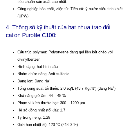
tiêu chuẩn sản xuất cao nhất.
Công nghiệp hóa chất, điện tử: Tiền xử lý nước siêu tinh khiết
(UPW).
4. Thông số kỹ thuật của hạt nhựa trao đổi
cation Purolite C100:
Cấu trúc polymer: Polystyrene dạng gel liên kết chéo với
divinylbenzen
Hình dạng: hạt hình cầu
Nhóm chức năng: Axit sulfonic
+
Dạng ion: Dạng
Na
+
Tổng công suất tối thiểu:
2,0 eq/L (43,7 Kgr/ft³) (dạng Na
)
Khả năng giữ ẩm:
44 – 48 %
Phạm vi kích thước hạt: 300 – 1200 µm
Hệ số đồng nhất (tối đa): 1.7
Tỷ trọng riêng: 1.29
Giới hạn nhiệt độ: 120 °C (248,0 °F)