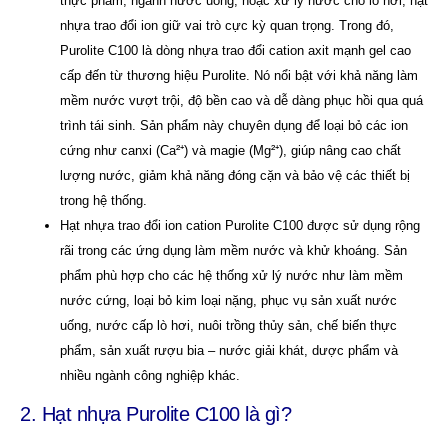
thực phẩm, ngành nước uống, hoặc xử lý nước cho lò hơi, hạt
nhựa trao đổi ion giữ vai trò cực kỳ quan trọng. Trong đó,
Purolite C100 là dòng nhựa trao đổi cation axit mạnh gel cao
cấp đến từ thương hiệu Purolite. Nó nổi bật với khả năng làm
mềm nước vượt trội, độ bền cao và dễ dàng phục hồi qua quá
trình tái sinh. Sản phẩm này chuyên dụng để loại bỏ các ion
cứng như canxi (Ca²⁺) và magie (Mg²⁺), giúp nâng cao chất
lượng nước, giảm khả năng đóng cặn và bảo vệ các thiết bị
trong hệ thống.
Hạt nhựa trao đổi ion cation Purolite C100 được sử dụng rộng
rãi trong các ứng dụng làm mềm nước và khử khoáng. Sản
phẩm phù hợp cho các hệ thống xử lý nước như làm mềm
nước cứng, loại bỏ kim loại nặng, phục vụ sản xuất nước
uống, nước cấp lò hơi, nuôi trồng thủy sản, chế biến thực
phẩm, sản xuất rượu bia – nước giải khát, dược phẩm và
nhiều ngành công nghiệp khác.
2. Hạt nhựa Purolite C100 là gì?