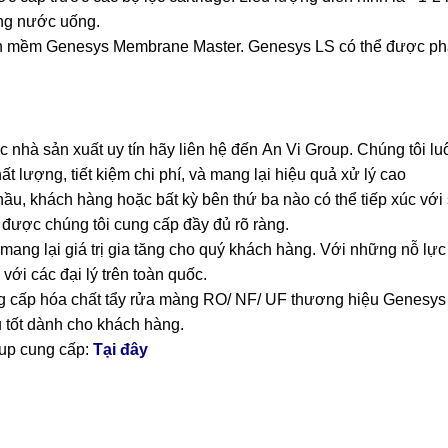
ống nước uống.
ần mềm Genesys Membrane Master. Genesys LS có thể được pha 
 nhà sản xuất uy tín hãy liên hệ đến
An Vi Group
.
Chúng tôi lu
ượng, tiết kiệm chi phí, và mang lại hiệu quả xử lý cao
thầu, khách hàng hoặc bất kỳ bên thứ ba nào có thể tiếp xúc vớ
t được chúng tôi cung cấp đầy đủ rõ ràng.
ang lại giá trị gia tăng cho quý khách hàng. Với những nỗ lực 
với các đại lý trên toàn quốc.
 cấp hóa chất tẩy rửa màng RO/ NF/ UF thương hiệu Genesys đ
ụ tốt dành cho khách hàng.
up cung cấp:
Tại đây