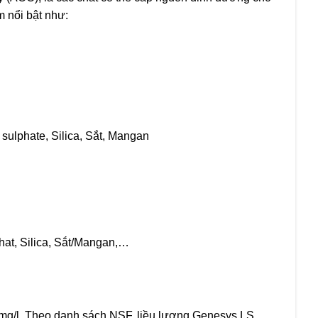
m nổi bật như:
sulphate, Silica, Sắt, Mangan
hat, Silica, Sắt/Mangan,…
2 mg/l. Theo danh sách NSF, liều lượng Genesys LS