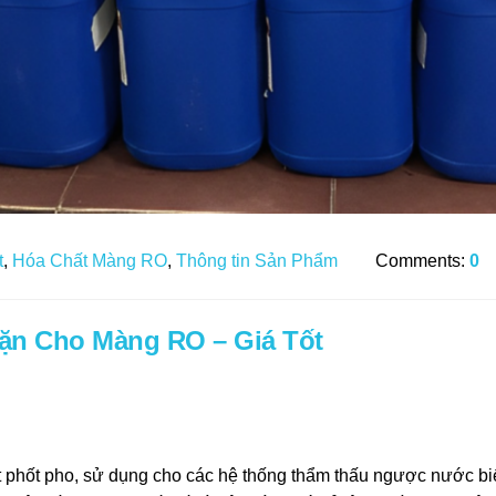
t
,
Hóa Chất Màng RO
,
Thông tin Sản Phẩm
Comments:
0
ặn Cho Màng RO – Giá Tốt
ít phốt pho, sử dụng cho các hệ thống thẩm thấu ngược nước b