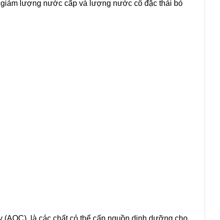
iệc giảm lượng nước cấp và lượng nước cô đặc thải bỏ
y (AOC), là các chất có thể cấp nguồn dinh dưỡng cho