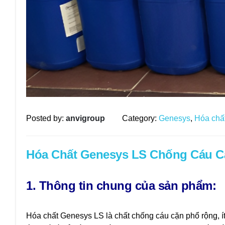
Posted by:
anvigroup
Category:
Genesys
,
Hóa chấ
Hóa Chất Genesys LS Chống Cáu C
1. Thông tin chung của sản phẩm:
Hóa chất Genesys LS là chất chống cáu cặn phổ rộng, 