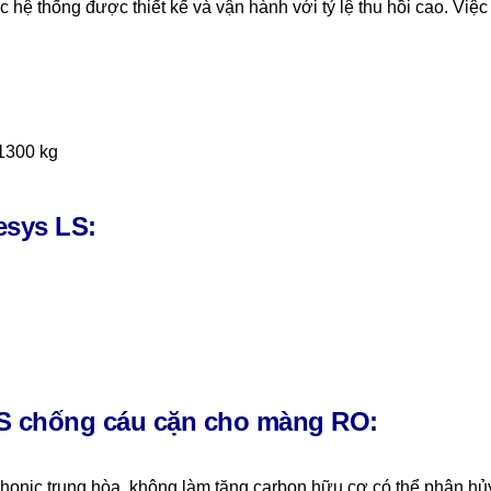
c hệ thống được thiết kế và vận hành với tỷ lệ thu hồi cao. V
 1300 kg
esys LS:
LS chống cáu cặn cho màng RO:
honic trung hòa, không làm tăng carbon hữu cơ có thể phân hủ