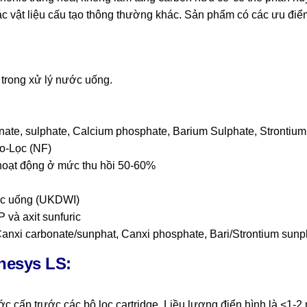
ác vật liệu cấu tạo thông thường khác. Sản phẩm có các ưu điể
rong xử lý nước uống.
ate, sulphate, Calcium phosphate, Barium Sulphate, Strontium 
o-Lọc (NF)
 hoạt động ở mức thu hồi 50-60%
ớc uống (UKDWI)
 và axit sunfuric
anxi carbonate/sunphat, Canxi phosphate, Bari/Strontium sunp
nesys LS:
 cấp trước các bộ lọc cartridge. Liều lượng điển hình là <1-