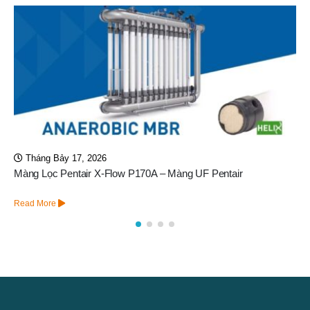
 2026
Tháng Tám 6, 202
r X-Flow P170A – Màng UF Pentair
Màng UF DuPont In
Read More