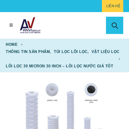
LIÊN HỆ
HOME
THÔNG TIN SẢN PHẨM
,
TÚI LỌC LÕI LỌC
,
VẬT LIỆU LỌC
LÕI LỌC 30 MICRON 30 INCH – LÕI LỌC NƯỚC GIÁ TỐT