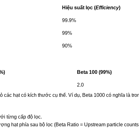
Hiệu suất lọc (
Efficiency
)
99.9%
99%
90%
9%)
Beta 100 (99%)
2.0
ỏ các hạt có kích thước cụ thể. Ví dụ, Beta 1000 có nghĩa là tro
ới từng cấp độ lọc.
ượng hạt phía sau bộ lọc (Beta Ratio = Upstream particle counts