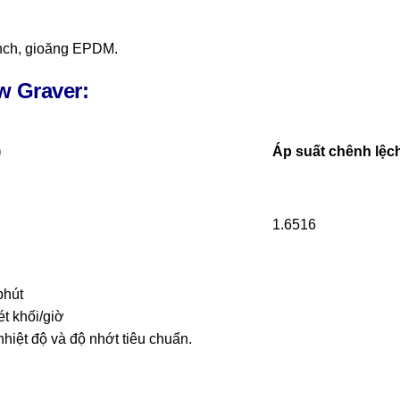
 inch, gioăng EPDM.
ow
Graver:
)
Áp suất chênh lệch
1.6516
phút
ét khối/giờ
nhiệt độ và độ nhớt tiêu chuẩn.