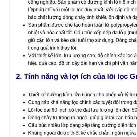
công nghiệp. Sản phẩm có đường kính lớn 6 inch 
lít/phút) chỉ với một lõi lọc duy nhất. Với cấp độ 
bảo chất lượng dòng chảy tinh khiết, ổn định và đạ
Sản phẩm được chế tạo hoàn toàn từ polypropylene
nhiệt và hóa chất tốt. Cấu trúc xếp nếp đa lớp (mult
giữ cặn lớn và kéo dài tuổi thọ sử dụng. Dòng chảy
trong quá trình thay lõi.
Với thiết kế lớn, lưu lượng cao, độ chính xác lọc
hiệu quả cao, độ tin cậy dài hạn và chi phí vận h
2. Tính năng và lợi ích của lõi lọc G
Thiết kế đường kính lớn 6 inch cho phép xử lý lư
Cung cấp khả năng lọc chính xác tuyệt đối trong d
Lõi lọc dài 60 inch có thể đạt lưu lượng lên đến 
Dòng chảy từ trong ra ngoài giúp giữ lại cặn bẩn hi
Cấu trúc nhiều lớp dạng xếp tăng cường diện tích b
Khung ngoài được thiết kế chắc chắn, ngăn ngừa t