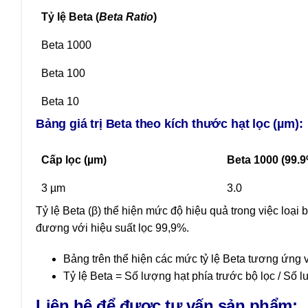
Tỷ lệ Beta (
Beta Ratio
)
Beta 1000
Beta 100
Beta 10
Bảng giá trị Beta theo kích thước hạt lọc (µm):
Cấp lọc (µm)
Beta 1000 (99.
3 µm
3.0
Tỷ lệ Beta (β) thể hiện mức độ hiệu quả trong việc loại b
đương với hiệu suất lọc 99,9%.
Bảng trên thể hiện các mức tỷ lệ Beta tương ứng v
Tỷ lệ Beta = Số lượng hạt phía trước bộ lọc / Số l
Liên hệ để được tư vấn sản phẩm: