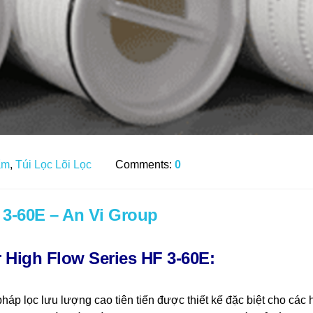
ẩm
,
Túi Lọc Lõi Lọc
Comments:
0
 3-60E – An Vi Group
r
High Flow Series
HF 3-60E:
pháp lọc lưu lượng cao tiên tiến được thiết kế đặc biệt cho cá