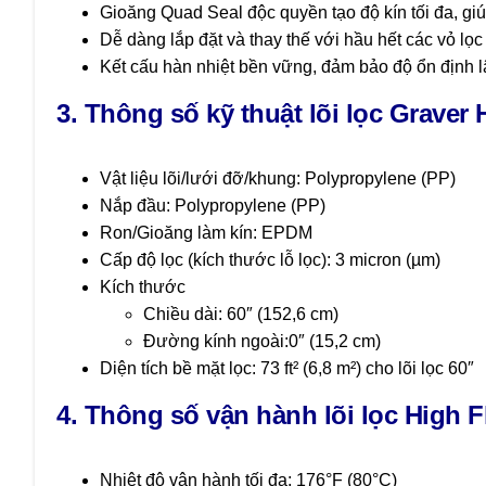
Gioăng Quad Seal độc quyền tạo độ kín tối đa, giúp
Dễ dàng lắp đặt và thay thế với hầu hết các vỏ lọ
Kết cấu hàn nhiệt bền vững, đảm bảo độ ổn định lâ
3. Thông số kỹ thuật lõi lọc Graver
Vật liệu lõi/lưới đỡ/khung: Polypropylene (PP)
Nắp đầu: Polypropylene (PP)
Ron/Gioăng làm kín: EPDM
Cấp độ lọc (kích thước lỗ lọc): 3 micron (µm)
Kích thước
Chiều dài: 60″ (152,6 cm)
Đường kính ngoài:0″ (15,2 cm)
Diện tích bề mặt lọc: 73 ft² (6,8 m²) cho lõi lọc 60″
4. Thông số vận hành
lõi lọc High 
Nhiệt độ vận hành tối đa: 176°F (80°C)