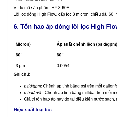
Ví dụ mã sản phẩm: HF 3-60E
Lõi lọc dòng High Flow, cấp lọc 3 micron, chiều dài 60
6. Tổn hao áp dòng lõi lọc High Fl
M
icron)
Áp suất chênh lệch (psid/gpm
60
“
60″
3 µm
0.0054
Ghi chú:
psid/gpm
: Chênh áp tính bằng psi trên mỗi gallon/
mbar/m³/h
: Chênh áp tính bằng millibar trên mỗi m
Giá trị tổn hao áp này đo tại điều kiện nước sạch, 
H
iệu suất loại bỏ: