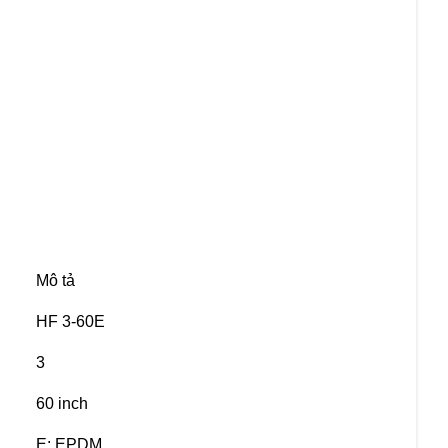
Mô tả
HF 3-60E
3
60 inch
E: EPDM