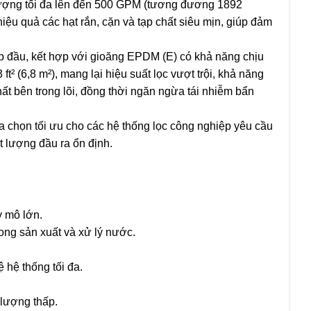
 lượng tối đa lên đến 500 GPM (tương đương 1892
ỏ hiệu quả các hạt rắn, cặn và tạp chất siêu mịn, giúp đảm
ắp đầu, kết hợp với gioăng EPDM (E) có khả năng chịu
ft² (6,8 m²), mang lại hiệu suất lọc vượt trội, khả năng
chất bên trong lõi, đồng thời ngăn ngừa tái nhiễm bẩn
ựa chọn tối ưu cho các hệ thống lọc công nghiệp yêu cầu
t lượng đầu ra ổn định.
y mô lớn.
ong sản xuất và xử lý nước.
ệ hệ thống tối đa.
 lượng thấp.