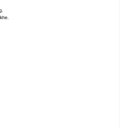
g.
 khe.