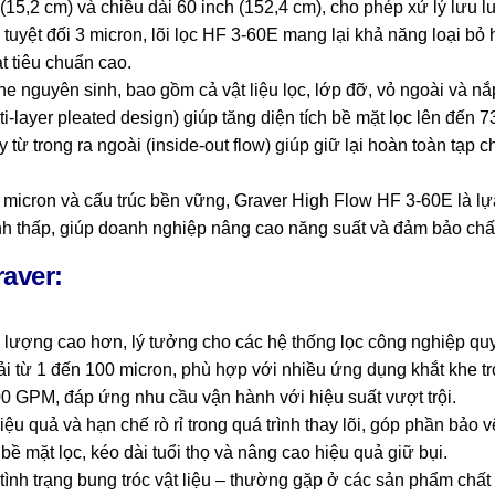
(15,2 cm) và chiều dài 60 inch (152,4 cm), cho phép xử lý lưu
lọc tuyệt đối 3 micron, lõi lọc HF 3-60E mang lại khả năng loại b
t tiêu chuẩn cao.
 nguyên sinh, bao gồm cả vật liệu lọc, lớp đỡ, vỏ ngoài và n
i-layer pleated design) giúp tăng diện tích bề mặt lọc lên đến 73 
 từ trong ra ngoài (inside-out flow) giúp giữ lại hoàn toàn tạp 
 3 micron và cấu trúc bền vững, Graver High Flow HF 3-60E là l
ành thấp, giúp doanh nghiệp nâng cao năng suất và đảm bảo chấ
raver:
u lượng cao hơn, lý tưởng cho các hệ thống lọc công nghiệp qu
ải từ 1 đến 100 micron, phù hợp với nhiều ứng dụng khắt khe tr
500 GPM, đáp ứng nhu cầu vận hành với hiệu suất vượt trội.
ệu quả và hạn chế rò rỉ trong quá trình thay lõi, góp phần bảo v
ề mặt lọc, kéo dài tuổi thọ và nâng cao hiệu quả giữ bụi.
ình trạng bung tróc vật liệu – thường gặp ở các sản phẩm chất