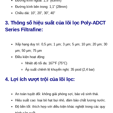
Đường kính ngoài: 2,5” (63mm)
Đường kính bên trong: 1,1” (28mm)
Chiều dài: 10”, 20”, 30”, 40”
3. Thông số hiệu suất
của lõi lọc Poly-ADCT
Series Filtrafine:
Xếp hạng duy trì: 0,5 µm; 1 µm; 3 µm; 5 µm; 10 µm; 20 µm; 30
µm; 50 µm; 75 µm
Điều kiện hoạt động:
Nhiệt độ tối đa: 167°F (75°C)
Áp suất chênh lệ khuyến nghị: 35 psid (2,4 bar)
4. Lợi ích vượt trội
của lõi lọc:
An toàn tuyệt đối: không giải phóng sợi, bảo vệ sinh thái.
Hiệu suất cao: loại bỏ hạt bụi nhỏ, đảm bảo chất lượng nước.
Độ bền tốt: thích hợp với điều kiện khác nghiệt trong các quy
trình sản xuất.