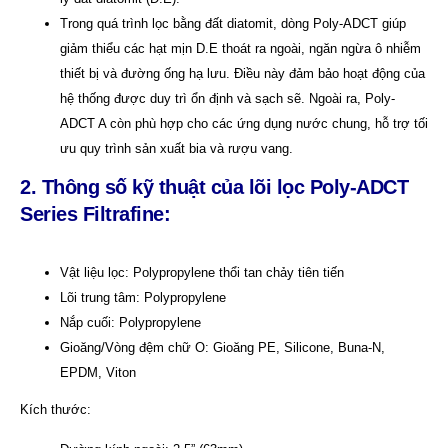
Trong quá trình lọc bằng đất diatomit, dòng Poly-ADCT giúp
giảm thiểu các hạt mịn D.E thoát ra ngoài, ngăn ngừa ô nhiễm
thiết bị và đường ống hạ lưu. Điều này đảm bảo hoạt động của
hệ thống được duy trì ổn định và sạch sẽ. Ngoài ra, Poly-
ADCT A còn phù hợp cho các ứng dụng nước chung, hỗ trợ tối
ưu quy trình sản xuất bia và rượu vang.
2. Thông số kỹ thuật
của lõi lọc Poly-ADCT
Series Filtrafine:
Vật liệu lọc: Polypropylene thổi tan chảy tiên tiến
Lõi trung tâm: Polypropylene
Nắp cuối: Polypropylene
Gioăng/Vòng đệm chữ O: Gioăng PE, Silicone, Buna-N,
EPDM, Viton
Kích thước: