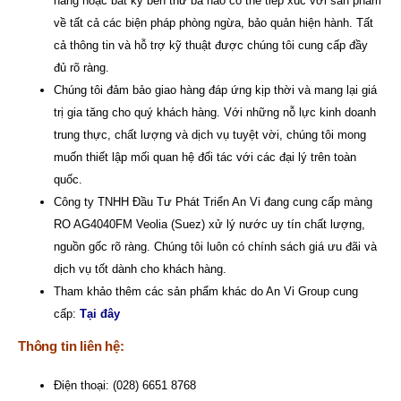
hàng hoặc bất kỳ bên thứ ba nào có thể tiếp xúc với sản phẩm
về tất cả các biện pháp phòng ngừa, bảo quản hiện hành. Tất
cả thông tin và hỗ trợ kỹ thuật được chúng tôi cung cấp đầy
đủ rõ ràng.
Chúng tôi đảm bảo giao hàng đáp ứng kịp thời và mang lại giá
trị gia tăng cho quý khách hàng. Với những nỗ lực kinh doanh
trung thực, chất lượng và dịch vụ tuyệt vời, chúng tôi mong
muốn thiết lập mối quan hệ đối tác với các đại lý trên toàn
quốc.
Công ty TNHH Đầu Tư Phát Triển An Vi
đang cung cấp màng
RO AG4040FM Veolia (Suez) xử lý nước uy tín chất lượng,
nguồn gốc rõ ràng. Chúng tôi luôn có chính sách giá ưu đãi và
dịch vụ tốt dành cho khách hàng.
Tham khảo thêm các sản phẩm khác do An Vi Group cung
cấp:
Tại đây
Thông tin liên hệ:
Điện thoại: (028) 6651 8768