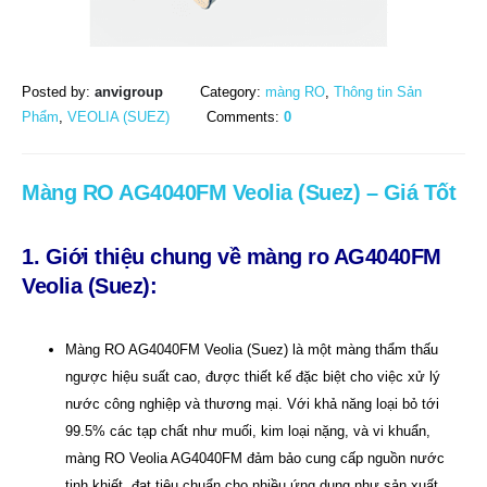
Posted by:
anvigroup
Category:
màng RO
,
Thông tin Sản
Phẩm
,
VEOLIA (SUEZ)
Comments:
0
Màng RO AG4040FM Veolia (Suez) – Giá Tốt
1. Giới thiệu chung về màng ro AG4040FM
Veolia (Suez):
Màng RO AG4040FM Veolia (Suez) là một màng thẩm thấu
ngược hiệu suất cao, được thiết kế đặc biệt cho việc xử lý
nước công nghiệp và thương mại. Với khả năng loại bỏ tới
99.5% các tạp chất như muối, kim loại nặng, và vi khuẩn,
màng RO Veolia AG4040FM đảm bảo cung cấp nguồn nước
tinh khiết, đạt tiêu chuẩn cho nhiều ứng dụng như sản xuất