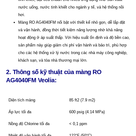
nước uống, nước tinh khiết cho ngành y tế, và hệ thống nồi
hơi.
Màng RO AG4040FM nổi bật với thiết kế nhỏ gọn, dễ lắp đặt
và vận hành, đồng thời tiết kiệm năng lượng nhờ khả năng
hoạt động ở áp suất thấp. Với hiệu suất ổn định và độ bền cao,
sản phẩm này giúp giảm chi phí vận hành và bảo trì, phù hợp
cho các hệ thống xử lý nước trong các nhà máy công nghiệp,
khách sạn, và tòa nhà thương mại lớn.
2. Thông số kỹ thuật của màng RO
AG4040FM Veolia:
Diện tích màng
85 ft2 (7.9 m2)
Áp lực tối đa
600 psig (4.14 MPa)
Nồng độ Chlorine tối đa
< 0,1 ppm
Nhiệt độ vận hành tối đa
122°F (50°C)