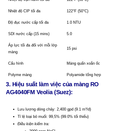
Nhiệt độ CIP tối đa
122°F (50°C)
Độ đục nước cấp tối đa
1.0 NTU
SDI nước cấp (15 mins)
5.0
Áp lực tối đa đối với mỗi lớp
15 psi
màng
Cấu hình
Màng quấn xoắn ốc
Polyme màng
Polyamide tổng hợp
3. Hiệu suất làm việc của màng RO
AG4040FM Veolia (Suez):
Lưu lượng dòng chảy: 2,400 gpd (9.1 m³/d)
Tỉ lệ loại bỏ muối: 99,5% (99.0% tối thiểu)
Điều kiện kiểm tra: