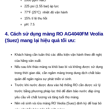
2000 ppm NaCl
225 psi (1.55 bar) áp lực
77°F (25°C) nhiệt độ vận hành
15% tỉ lệ thu hồi
pH: 7.5
4. Cách sử dụng màng RO
AG4040FM
Veolia
(Suez) mang lại hiệu quả tối ưu:
Khách hàng cần tuân thủ các điều kiện vận hành theo đề nghị
của hãng sản xuất.
Nếu sau khi tháo màng ra khỏi bao bì và không được sử dụng
trong thời gian dài, cần ngâm màng trong dung dịch chất bảo
quản để ngăn ngừa sự phát triển vi sinh.
Trước khi nước được đưa vào hệ thống RO cần được xử lý
trước bằng phương pháp lọc thô để đảm bảo nước đáp ứng
yêu cầu về chất lượng và tăng tuổi thọ màng.
Nên vệ sinh và rửa màng RO Veolia (Suez) định kỳ để loại bỏ