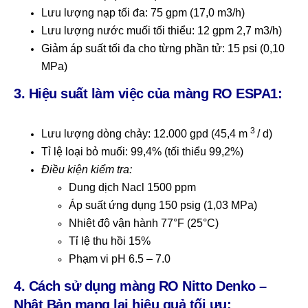
Lưu lượng nạp tối đa: 75 gpm (17,0 m3/h)
Lưu lượng nước muối tối thiểu: 12 gpm 2,7 m3/h)
Giảm áp suất tối đa cho từng phần tử: 15 psi (0,10
MPa)
3. Hiệu suất làm việc của màng RO ESPA1:
3
Lưu lượng dòng chảy: 12.000 gpd (45,4 m
/ d)
Tỉ lệ loại bỏ muối: 99,4% (tối thiểu 99,2%)
Điều kiện kiểm tra:
Dung dịch Nacl 1500 ppm
Áp suất ứng dụng 150 psig (1,03 MPa)
Nhiệt độ vận hành 77°F (25°C)
Tỉ lệ thu hồi 15%
Phạm vi pH 6.5 – 7.0
4. Cách sử dụng màng RO Nitto Denko –
Nhật Bản mang lại hiệu quả tối ưu: