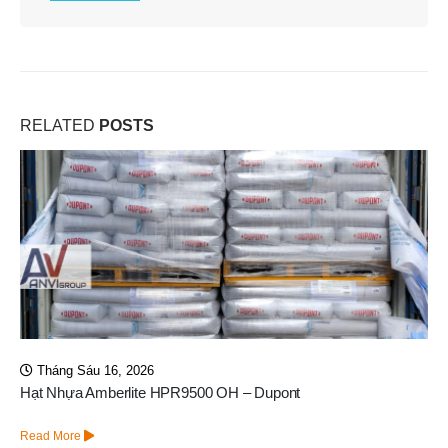
RELATED
POSTS
Tháng Bảy 13, 2026
Hóa Chất Kleen MCT882 Veolia (Suez), Tẩy Cáu Cặn Màng
Read More