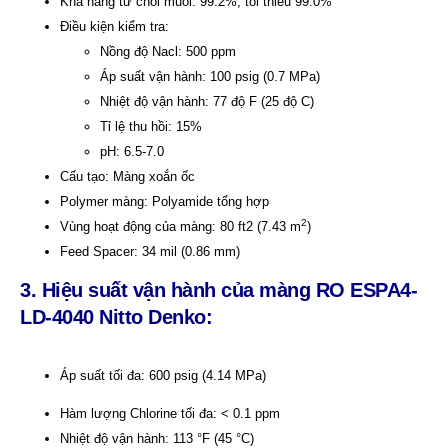
Khả năng từ chối muối: 99.2%, tối thiểu 99.0%
Điều kiện kiểm tra:
Nồng độ Nacl: 500 ppm
Áp suất vận hành: 100 psig (0.7 MPa)
Nhiệt độ vận hành: 77 độ F (25 độ C)
Tỉ lệ thu hồi: 15%
pH: 6.5-7.0
Cấu tạo: Màng xoắn ốc
Polymer màng: Polyamide tổng hợp
2
Vùng hoạt động của màng: 80 ft2 (7.43 m
)
Feed Spacer: 34 mil (0.86 mm)
3. Hiệu suất vận hành của màng RO ESPA4-
LD-4040 Nitto Denko:
Áp suất tối đa: 600 psig (4.14 MPa)
Hàm lượng Chlorine tối đa: < 0.1 ppm
Nhiệt độ vận hành: 113 °F (45 °C)