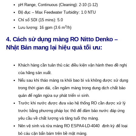
pH Range, Continuous (Cleaning): 2-10 (1-12)
Độ đục – Max Feedwater Turbidity: 1.0 NTU
Chỉ số SDI (15 mins): 5.0
3
Lưu lượng: 16 gpm (3.6 m
/h)
4. Cách sử dụng màng RO Nitto Denko –
Nhật Bản mang lại hiệu quả tối ưu:
Khách hàng cần tuân thủ các điều kiện vận hành theo đề nghị
của hãng sản xuất.
Nếu sau khi tháo màng ra khỏi bao bì và không được sử dụng
trong thời gian dài, cần ngâm màng trong dung dịch chất bảo
quản để ngăn ngừa sự phát triển vi sinh.
Trước khi nước được đưa vào hệ thống RO cần được xử lý
trước bằng phương pháp lọc thô để đảm bảo nước đáp ứng
yêu cầu về chất lượng và tăng tuổi thọ màng.
Nên vệ sinh và rửa màng RO ESPA4-LD-4040 định kỳ để loại
bỏ cáu cặn bẩn bám trên bề mặt màng.