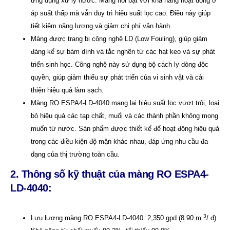
ứng dụng xử lý nước. Màng nổi bật với khả năng hoạt động ở
áp suất thấp mà vẫn duy trì hiệu suất lọc cao. Điều này giúp
tiết kiệm năng lượng và giảm chi phí vận hành.
Màng được trang bị công nghệ LD (Low Fouling), giúp giảm
đáng kể sự bám dính và tắc nghẽn từ các hạt keo và sự phát
triển sinh học. Công nghệ này sử dụng bộ cách ly dòng độc
quyền, giúp giảm thiểu sự phát triển của vi sinh vật và cải
thiện hiệu quả làm sạch.
Màng RO ESPA4-LD-4040 mang lại hiệu suất lọc vượt trội, loại
bỏ hiệu quả các tạp chất, muối và các thành phần không mong
muốn từ nước. Sản phẩm được thiết kế để hoạt động hiệu quả
trong các điều kiện độ mặn khác nhau, đáp ứng nhu cầu đa
dạng của thị trường toàn cầu.
2. Thông số kỹ thuật của màng RO ESPA4-
LD-4040:
3
Lưu lượng màng RO ESPA4-LD-4040: 2,350 gpd (8.90 m
/ d)