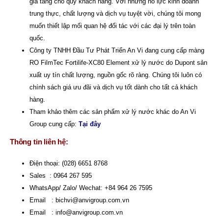
gia tăng cho quý khách hàng. Với những nỗ lực kinh doanh
trung thực, chất lượng và dịch vụ tuyệt vời, chúng tôi mong
muốn thiết lập mối quan hệ đối tác với các đại lý trên toàn
quốc.
Công ty TNHH Đầu Tư Phát Triển An Vi
đang cung cấp màng
RO FilmTec Fortilife-XC80 Element xử lý nước do Dupont sản
xuất uy tín chất lượng, nguồn gốc rõ ràng. Chúng tôi luôn có
chính sách giá ưu đãi và dịch vụ tốt dành cho tất cả khách
hàng.
Tham khảo thêm các sản phẩm xử lý nước khác do An Vi
Group cung cấp:
Tại đây
Thông tin liên hệ:
Điện thoại: (028) 6651 8768
Sales : 0964 267 595
WhatsApp/ Zalo/ Wechat: +84 964 26 7595
Email :
bichvi@anvigroup.com.vn
Email :
info@anvigroup.com.vn