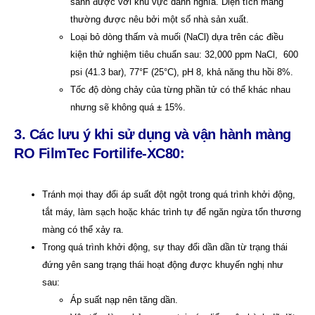
sánh được với khu vực danh nghĩa. Diện tích màng
thường được nêu bởi một số nhà sản xuất.
Loại bỏ dòng thấm và muối (NaCl) dựa trên các điều
kiện thử nghiệm tiêu chuẩn sau: 32,000 ppm NaCl, 600
psi (41.3 bar), 77°F (25°C), pH 8, khả năng thu hồi 8%.
Tốc độ dòng chảy của từng phần tử có thể khác nhau
nhưng sẽ không quá ± 15%.
3. Các lưu ý khi sử dụng và vận hành màng
RO FilmTec Fortilife-XC80:
Tránh mọi thay đổi áp suất đột ngột trong quá trình khởi động,
tắt máy, làm sạch hoặc khác trình tự để ngăn ngừa tổn thương
màng có thể xảy ra.
Trong quá trình khởi động, sự thay đổi dần dần từ trạng thái
đứng yên sang trạng thái hoạt động được khuyến nghị như
sau:
Áp suất nạp nên tăng dần.