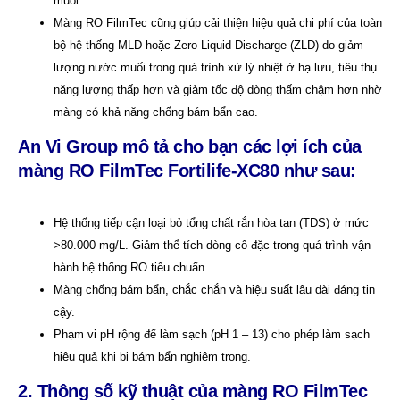
muối.
Màng RO FilmTec cũng giúp cải thiện hiệu quả chi phí của toàn
bộ hệ thống MLD hoặc Zero Liquid Discharge (ZLD) do giảm
lượng nước muối trong quá trình xử lý nhiệt ở hạ lưu, tiêu thụ
năng lượng thấp hơn và giảm tốc độ dòng thấm chậm hơn nhờ
màng có khả năng chống bám bẩn cao.
An Vi Group mô tả cho bạn các lợi ích của
màng RO FilmTec Fortilife-XC80 như sau:
Hệ thống tiếp cận loại bỏ tổng chất rắn hòa tan (TDS) ở mức
>80.000 mg/L. Giảm thể tích dòng cô đặc trong quá trình vận
hành hệ thống RO tiêu chuẩn.
Màng chống bám bẩn, chắc chắn và hiệu suất lâu dài đáng tin
cậy.
Phạm vi pH rộng để làm sạch (pH 1 – 13) cho phép làm sạch
hiệu quả khi bị bám bẩn nghiêm trọng.
2. Thông số kỹ thuật của màng RO FilmTec