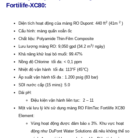
Fortilife-XC80:
2
2
Diện tích hoạt động của màng RO Dupont: 440 ft
(41m
)
Cấu hình: màng quấn xoắn ốc
Chất liệu: Polyamide Thin-Film Composite
3
Lưu lượng màng RO: 9,050 gpd (34.2 m
/ ngày)
Khả năng khử loại bỏ muối: 99.47%
Nồng độ Chlorine tối đa: < 0,1 ppm
Nhiệt độ vận hành tối đa: 113°F (45°C)
Áp suất vận hành tối đa : 1.200 psig (83 bar)
SDI nước cấp (15 mins): 5.0
Dải pH:
Điệu kiện vận hành liên tục: 2 – 11
Một vài lưu lý khi sử dụng màng RO FilmTec Fortilife XC80
Element:
Vùng hoạt động được đảm bảo ± 3%. Khu vực hoạt
động như DuPont Water Solutions đã nêu không thể so