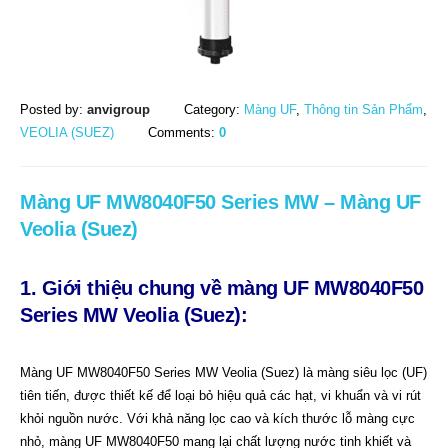
Posted by:
anvigroup
Category:
Màng UF
,
Thông tin Sản Phẩm
,
VEOLIA (SUEZ)
Comments:
0
Màng UF MW8040F50 Series MW – Màng UF
Veolia (Suez)
1. Giới thiệu chung
về
màng UF MW8040F50
Series MW Veolia (Suez):
Màng UF MW8040F50 Series MW Veolia (Suez) là màng siêu lọc (UF)
tiên tiến, được thiết kế để loại bỏ hiệu quả các hạt, vi khuẩn và vi rút
khỏi nguồn nước. Với khả năng lọc cao và kích thước lỗ màng cực
nhỏ, màng UF MW8040F50 mang lại chất lượng nước tinh khiết và