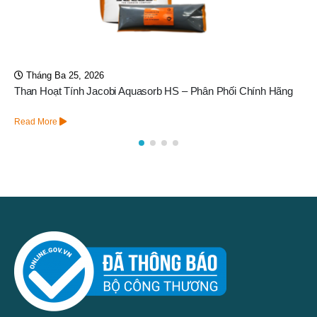
Tháng Tư 16, 2026
g
Đèn UV Diệt Khuẩn Aquafine OPV02CDS – Giá Tốt
Read More