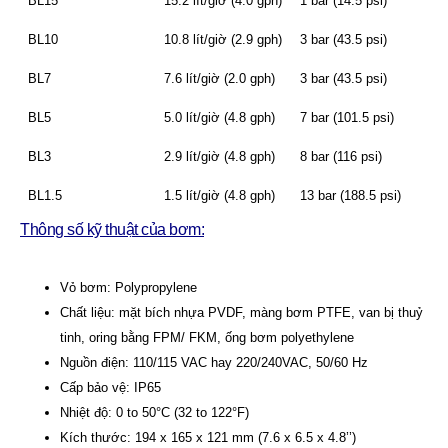
BL15
15.2 lít/giờ (4.0 gph)
1 bar (14.5 psi)
BL10
10.8 lít/giờ (2.9 gph)
3 bar (43.5 psi)
BL7
7.6 lít/giờ (2.0 gph)
3 bar (43.5 psi)
BL5
5.0 lít/giờ (4.8 gph)
7 bar (101.5 psi)
BL3
2.9 lít/giờ (4.8 gph)
8 bar (116 psi)
BL1.5
1.5 lít/giờ (4.8 gph)
13 bar (188.5 psi)
Thông số kỹ thuật của bơm:
Vỏ bơm: Polypropylene
Chất liệu: mặt bích nhựa PVDF, màng bơm PTFE, van bị thuỷ
tinh, oring bằng FPM/ FKM, ống bơm polyethylene
Nguồn điện: 110/115 VAC hay 220/240VAC, 50/60 Hz
Cấp bảo vệ: IP65
Nhiệt độ: 0 to 50°C (32 to 122°F)
Kích thước: 194 x 165 x 121 mm (7.6 x 6.5 x 4.8’’)