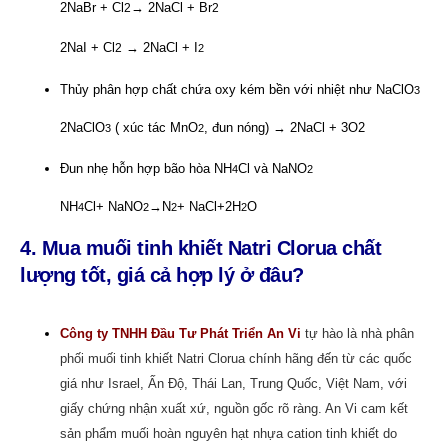
2NaBr + Cl
→ 2NaCl + Br
2
2
2NaI + Cl
→ 2NaCl + I
2
2
Thủy phân hợp chất chứa oxy kém bền với nhiệt như NaClO
3
2NaClO
( xúc tác MnO
, đun nóng) → 2NaCl + 3O2
3
2
Đun nhẹ hỗn hợp bão hòa NH
Cl và NaNO
4
2
NH
Cl+ NaNO
→N
+ NaCl+2H
O
4
2
2
2
4. Mua muối tinh khiết Natri Clorua chất
lượng tốt, giá cả hợp lý ở đâu?
Công ty TNHH Đầu Tư Phát Triển An Vi
tự hào là nhà phân
phối muối tinh khiết Natri Clorua chính hãng đến từ các quốc
giá như Israel, Ấn Độ, Thái Lan, Trung Quốc, Việt Nam, với
giấy chứng nhận xuất xứ, nguồn gốc rõ ràng. An Vi cam kết
sản phẩm muối hoàn nguyên hạt nhựa cation tinh khiết do