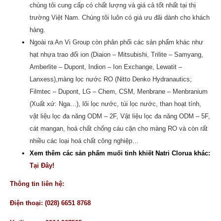
chúng tôi cung cấp có chất lượng và giá cả tốt nhất tại thị
trường Việt Nam. Chúng tôi luôn có giá ưu đãi dành cho khách
hàng.
Ngoài ra An Vi Group còn phân phối các sản phẩm khác như
hạt nhựa trao đổi ion (Diaion – Mitsubishi,
Trilite – Samyang
,
Amberlite – Dupont, Indion – Ion Exchange, Lewatit –
Lanxess),
màng lọc nước RO
(Nitto Denko Hydranautics;
Filmtec – Dupont, LG – Chem, CSM, Menbrane – Menbranium
(Xuất xứ: Nga…),
lõi lọc nước
, túi lọc nước, than hoạt tính,
vật liệu lọc đa năng ODM – 2F, Vật liệu lọc đa năng ODM – 5F,
cát mangan
,
hoá chất chống cáu cặn cho màng RO
và còn rất
nhiều các loại hoá chất công nghiệp…
Xem thêm các sản phẩm muối tinh khiết Natri Clorua khác:
Tại Đây!
Thông tin liên hệ:
Điện thoại: (028) 6651 8768