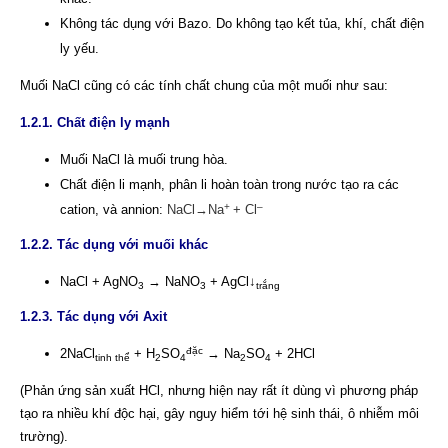
Không tác dụng với Bazo. Do không tạo kết tủa, khí, chất điện
ly yếu.
Muối NaCl cũng có các tính chất chung của một muối như sau:
1.2.1. Chất điện ly mạnh
Muối NaCl là muối trung hòa.
Chất điện li mạnh, phân li hoàn toàn trong nước tạo ra các
+
–
cation, và annion:
NaCl→Na
+ Cl
1.2.2. Tác dụng với muối khác
NaCl + AgNO
→ NaNO
+ AgCl↓
3
3
trắng
1.2.3. Tác dụng với Axit
đặc
2NaCl
+ H
SO
→ Na
SO
+ 2HCl
tinh thể
2
4
2
4
(Phản ứng sản xuất HCl, nhưng hiện nay rất ít dùng vì phương pháp
tạo ra nhiều khí độc hại, gây nguy hiểm tới hệ sinh thái, ô nhiễm môi
trường).