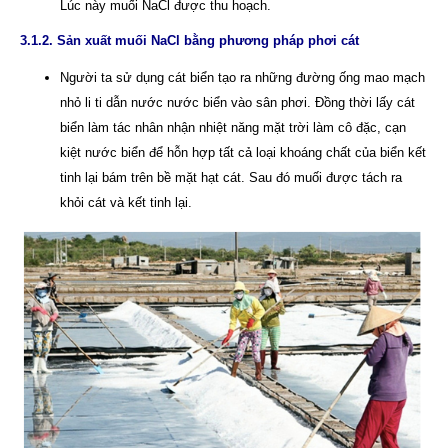
Lúc này muối NaCl được thu hoạch.
3.1.2. Sản xuất muối NaCl bằng phương pháp phơi cát
Người ta sử dụng cát biển tạo ra những đường ống mao mạch
nhỏ li ti dẫn nước nước biển vào sân phơi. Đồng thời lấy cát
biển làm tác nhân nhận nhiệt năng mặt trời làm cô đặc, cạn
kiệt nước biển để hỗn hợp tất cả loại khoáng chất của biển kết
tinh lại bám trên bề mặt hạt cát. Sau đó muối được tách ra
khỏi cát và kết tinh lại.