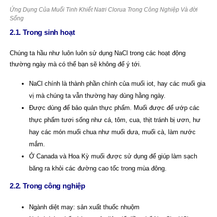
Ứng Dụng Của Muối Tinh Khiết Natri Clorua Trong Công Nghiệp Và đời
Sống
2.1. Trong sinh hoạt
Chúng ta hầu như luôn luôn sử dụng NaCl trong các hoạt động
thường ngày mà có thể bạn sẽ không để ý tới.
NaCl chính là thành phần chính của muối iot, hay các muối gia
vị mà chúng ta vẫn thường hay dùng hằng ngày.
Được dùng để bảo quản thực phẩm. Muối được để ướp các
thực phẩm tươi sống như cá, tôm, cua, thịt tránh bị ươn, hư
hay các món muối chua như muối dưa, muối cà, làm nước
mắm.
Ở Canada và Hoa Kỳ muối được sử dụng để giúp làm sạch
băng ra khỏi các đường cao tốc trong mùa đông.
2.2. Trong công nghiệp
Ngành diệt may: sản xuất thuốc nhuộm