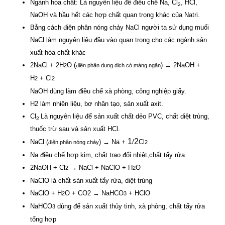
Ngành hóa chất: Là nguyên liệu để điều chế Na, Cl
, HCl,
2
NaOH và hầu hết các hợp chất quan trọng khác của Natri.
Bằng cách điện phân nóng chảy NaCl người ta sử dụng muối
NaCl làm nguyên liệu đầu vào quan trọng cho các ngành sản
xuất hóa chất khác
2NaCl + 2H
O (
) → 2NaOH +
2
điện phân dung dịch có màng ngăn
H
+ Cl
2
2
NaOH dùng làm điều chế xà phòng, công nghiệp giấy.
H2 làm nhiên liệu, bơ nhân tạo, sản xuất axit.
Cl
Là nguyên liệu để sản xuất chất dẻo PVC, chất diệt trùng,
2
thuốc trừ sau và sản xuất HCl.
1
2
NaCl (
) → Na +
/
Cl
điện phân nóng chảy
2
Na điều chế hợp kim, chất trao đổi nhiệt,chất tẩy rửa
2NaOH + Cl
→ NaCl + NaClO + H
O
2
2
NaClO là chất sản xuất tẩy rửa, diệt trùng
NaClO + H
O + CO2 → NaHCO
+ HClO
2
3
NaHCO
dùng để sản xuất thủy tinh, xà phòng, chất tẩy rửa
3
tổng hợp