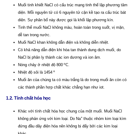
Muối tinh khiết NaCl có cấu trúc mạng tinh thể lập phương tâm
diện. Mỗi nguyên tử có 6 nguyên tử cận kề tạo ra cấu trúc bát
diện. Sự phân bổ này được gọi là khối lập phương kín.
Tinh thể muối NaCl không màu, hoàn toàn trong suốt, vị mặn,
dễ tan trong nước.
Muối NaCl khan không dẫn điện và không diễn nhiệt.
Có khả năng dẫn điện khi hòa tan thành dung dịch muối, do
NaCl bị phân ly thành các ion dương và ion âm.
o
Nóng chảy ở nhiệt độ 800
C.
o
Nhiệt độ sôi là 1454
Muối ăn của chúng ta có màu trắng là do trong muối ăn còn có
các thành phần hợp chất khác chẳng hạn như iot.
1.2. Tính chất hóa học
Khác với tính chất hóa học chung của một muối. Muối NaCl
+
không phản ứng với kim loại. Do Na
thuộc nhóm kim loại kìm
đứng đầu dãy điện hóa nên không bị đẩy bởi các kim loại
khác.