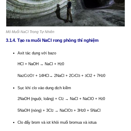
Mỏ Muối NaCl Trong Tự Nhiên
3.1.4. Tạo ra muối NaCl rong phòng thí nghiệm
Axit tác dụng với bazo
HCl + NaOH → NaCl + H
0
2
Na
Cr
O
+ 14HCl→ 2NaCl + 2CrCl
+
Cl2 + 7H
0
2
2
7
3
3
2
Sục khí clo vào dung dịch kiềm
2NaOH (nguội, loãng) + Cl
→ NaCl + NaClO + H
0
2
2
5NaOH (nóng) + 3Cl
→ NaClO
+ 3H
0 + 5NaCl
2
3
2
Clo đẩy brom và iot khỏi muối bromua và iotua