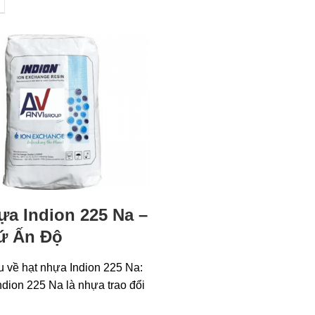
ựa Indion 225 Na –
ứ Ấn Độ
ệu về hạt nhựa Indion 225 Na:
dion 225 Na là nhựa trao đổi