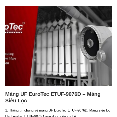
Màng UF EuroTec ETUF-9076D – Màng
Siêu Lọc
1. Thông tin chung về màng UF EuroTec ETUF-9076D: Màng siêu lọc
UF EuroTec ETUF-9076D ứng dụng công nghệ...