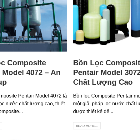
c Composite
Bồn Lọc Composi
r Model 4072 – An
Pentair Model 3072
up
Chất Lượng Cao
mposite Pentair Model 4072 là
Bồn lọc Composite Pentair mo
ọc nước chất lượng cao, thiết
một giải pháp lọc nước chất l
omposite...
được thiết kế để...
READ MORE...