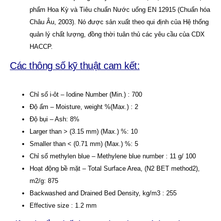
phẩm Hoa Kỳ và Tiêu chuẩn Nước uống EN 12915 (Chuẩn hóa
Châu Âu, 2003). Nó được sản xuất theo qui định của Hệ thống
quản lý chất lượng, đồng thời tuân thủ các yêu cầu của CDX
HACCP.
Các thông số kỹ thuật cam kết:
Chỉ số i-ôt – Iodine Number (Min.) : 700
Độ ẩm – Moisture, weight %(Max.) : 2
Độ bụi – Ash: 8%
Larger than > (3.15 mm) (Max.) %: 10
Smaller than < (0.71 mm) (Max.) %: 5
Chỉ số methylen blue – Methylene blue number : 11 g/ 100
Hoạt động bề mặt – Total Surface Area, (N2 BET method2),
m2/g: 875
Backwashed and Drained Bed Density, kg/m3 : 255
Effective size : 1.2 mm