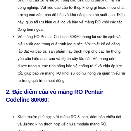
ứng nhu cầu xử lý nước trong các ứng dụng thương mại và
công nghiệp. Vật liệu cao cấp từ thép không gỉ hoặc nhựa chất
lượng cao đảm bảo độ bền và khả năng chịu áp suất cao. Điều
này, giúp tối ưu hiệu quả lọc và bảo vệ màng RO khỏi các tác
động bên ngoài.
Vỏ màng RO Pentair Codeline 80K60 mang lại sự ổn định và
hiệu suất cao trong quá trình lọc nước. Với thiết kế dễ dàng
lắp đặt và bảo trì, sản phẩm này thích hợp cho các hệ thống
yêu cầu hiệu suất cao và độ tin cậy lâu dài. Vỏ màng còn
được trang bị các tính năng bảo vệ chống rò rỉ và chịu áp lực
tốt, giúp bảo vệ màng RO khỏi sự cố hư hỏng và giảm thiểu rủi
ro trong quá trình hoạt động.
2. Đặc điểm của vỏ màng RO Pentair
Codeline 80K60:
Kích thước phù hợp với màng RO 8 inch, đảm bảo chiều dài
và đường kính thích hợp để chứa module màng RO.