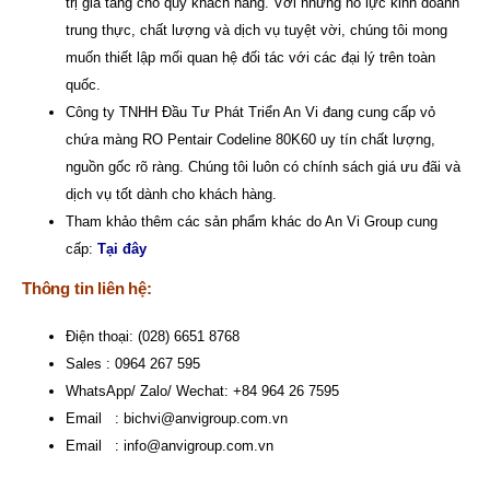
trị gia tăng cho quý khách hàng. Với những nỗ lực kinh doanh
trung thực, chất lượng và dịch vụ tuyệt vời, chúng tôi mong
muốn thiết lập mối quan hệ đối tác với các đại lý trên toàn
quốc.
Công ty TNHH Đầu Tư Phát Triển An Vi
đang cung cấp vỏ
chứa màng RO Pentair Codeline 80K60 uy tín chất lượng,
nguồn gốc rõ ràng. Chúng tôi luôn có chính sách giá ưu đãi và
dịch vụ tốt dành cho khách hàng.
Tham khảo thêm các sản phẩm khác do An Vi Group cung
cấp:
Tại đây
Thông tin liên hệ:
Điện thoại: (028) 6651 8768
Sales : 0964 267 595
WhatsApp/ Zalo/ Wechat: +84 964 26 7595
Email :
bichvi@anvigroup.com.vn
Email :
info@anvigroup.com.vn