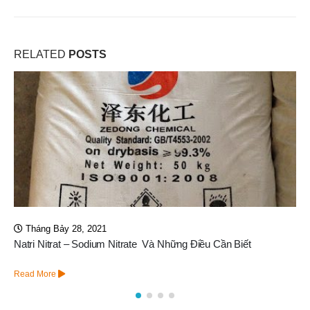
RELATED
POSTS
Tháng Bảy 1, 2026
Màng UF GE8040F50 Series GE – Veolia (Suez)
Read More