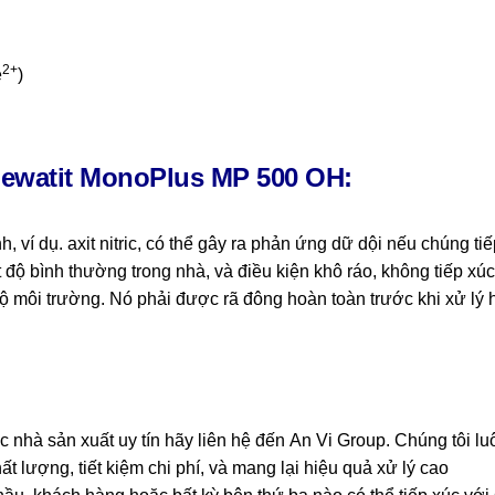
2+
e
)
Lewatit
MonoPlus MP 500 OH:
í dụ. axit nitric, có thể gây ra phản ứng dữ dội nếu chúng tiếp
độ bình thường trong nhà, và điều kiện khô ráo, không tiếp xúc
 độ môi trường. Nó phải được rã đông hoàn toàn trước khi xử l
 nhà sản xuất uy tín hãy liên hệ đến
An Vi Group
.
Chúng tôi lu
ượng, tiết kiệm chi phí, và mang lại hiệu quả xử lý cao