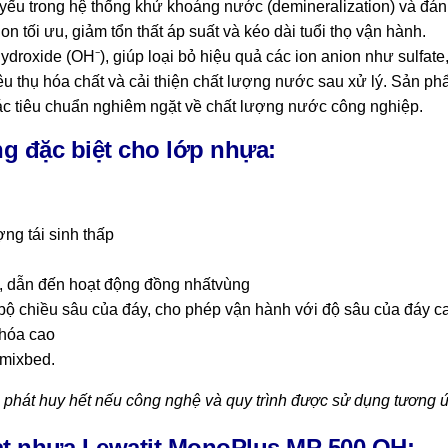
u trong hệ thống khử khoáng nước (demineralization) và đánh bó
n tối ưu, giảm tổn thất áp suất và kéo dài tuổi thọ vận hành.
oxide (OH⁻), giúp loại bỏ hiệu quả các ion anion như sulfate, 
iêu thụ hóa chất và cải thiện chất lượng nước sau xử lý. Sản 
các tiêu chuẩn nghiêm ngặt về chất lượng nước công nghiệp.
ng đặc biệt cho lớp nhựa:
ng tái sinh thấp
t, dẫn đến hoạt động đồng nhấtvùng
 bộ chiều sâu của đáy, cho phép vận hành với độ sâu của đáy 
 hóa cao
 mixbed.
 phát huy hết nếu công nghệ và quy trình được sử dụng tương ứn
hạt nhựa Lewatit MonoPlus MP 500 OH: