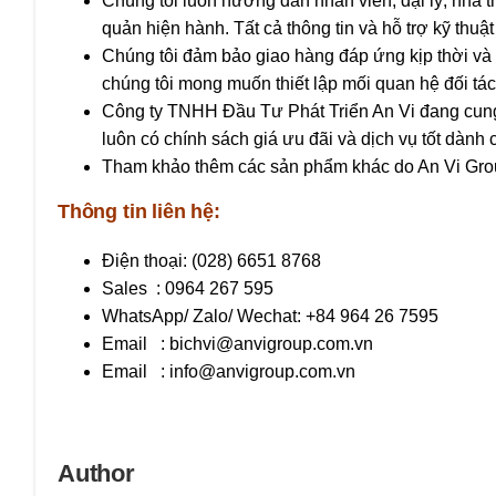
Chúng tôi luôn hướng dẫn nhân viên, đại lý, nhà 
quản hiện hành. Tất cả thông tin và hỗ trợ kỹ thuậ
Chúng tôi đảm bảo giao hàng đáp ứng kịp thời và m
chúng tôi mong muốn thiết lập mối quan hệ đối tác 
Công ty TNHH Đầu Tư Phát Triển An Vi
đang cung
luôn có chính sách giá ưu đãi và dịch vụ tốt dành
Tham khảo thêm các sản phẩm khác do An Vi Gro
Thông tin liên hệ:
Điện thoại: (028) 6651 8768
Sales : 0964 267 595
WhatsApp/ Zalo/ Wechat: +84 964 26 7595
Email :
bichvi@anvigroup.com.vn
Email :
info@anvigroup.com.vn
Author