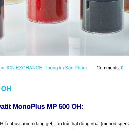
ion
,
ION EXCHANGE
,
Thông tin Sản Phẩm
Comments:
0
0 OH
watit MonoPlus MP 500 OH:
H là nhựa anion dạng gel, cấu trúc hạt đồng nhất (monodispers