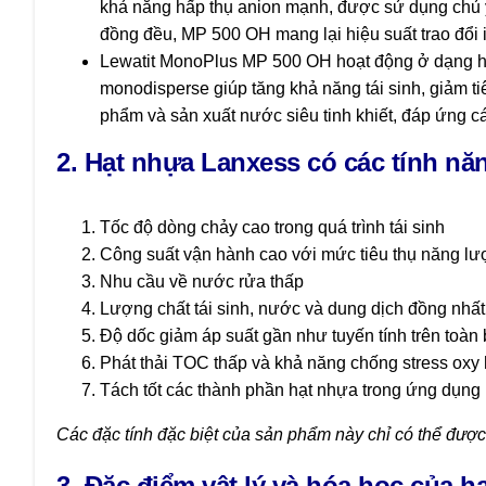
khả năng hấp thụ anion mạnh, được sử dụng chủ yế
đồng đều, MP 500 OH mang lại hiệu suất trao đổi io
Lewatit MonoPlus MP 500 OH hoạt động ở dạng hydr
monodisperse giúp tăng khả năng tái sinh, giảm t
phẩm và sản xuất nước siêu tinh khiết, đáp ứng 
2. Hạt nhựa Lanxess có các tính nă
Tốc độ dòng chảy cao trong quá trình tái sinh
Công suất vận hành cao với mức tiêu thụ năng lượ
Nhu cầu về nước rửa thấp
Lượng chất tái sinh, nước và dung dịch đồng nhấ
Độ dốc giảm áp suất gần như tuyến tính trên toàn
Phát thải TOC thấp và khả năng chống stress oxy
Tách tốt các thành phần hạt nhựa trong ứng dụng
Các đặc tính đặc biệt của sản phẩm này chỉ có thể được
3. Đặc điểm vật lý và hóa học của 