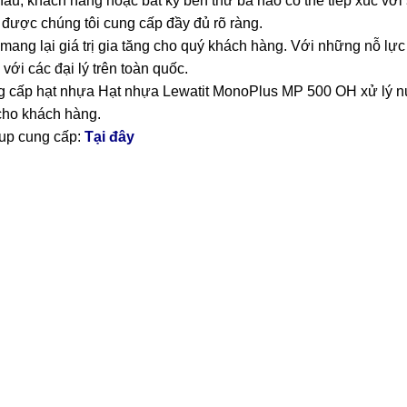
thầu, khách hàng hoặc bất kỳ bên thứ ba nào có thể tiếp xúc vớ
t được chúng tôi cung cấp đầy đủ rõ ràng.
ang lại giá trị gia tăng cho quý khách hàng. Với những nỗ lực 
với các đại lý trên toàn quốc.
 cấp hạt nhựa Hạt nhựa Lewatit MonoPlus MP 500 OH xử lý nướ
 cho khách hàng.
up cung cấp:
Tại đây