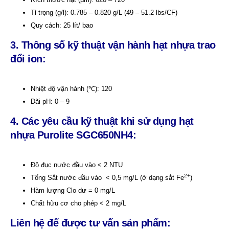
Tỉ trọng (g/l): 0.785 – 0.820 g/L (49 – 51.2 lbs/CF)
Quy cách: 25 lít/ bao
3. Thông số kỹ thuật vận hành hạt nhựa trao
đổi ion:
Nhiệt độ vận hành (℃): 120
Dãi pH: 0 – 9
4. Các yêu cầu kỹ thuật khi sử dụng hạt
nhựa
Purolite SGC650NH4
:
Độ đục nước đầu vào < 2 NTU
2+
Tổng Sắt nước đầu vào < 0,5 mg/L (ở dạng sắt Fe
)
Hàm lượng Clo dư = 0 mg/L
Chất hữu cơ cho phép < 2 mg/L
Liên hệ để được tư vấn sản phẩm: