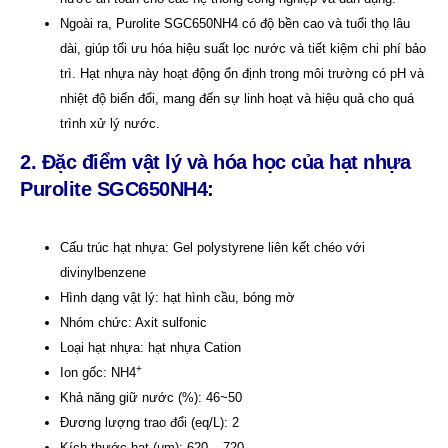
Ngoài ra, Purolite SGC650NH4 có độ bền cao và tuổi thọ lâu
dài, giúp tối ưu hóa hiệu suất lọc nước và tiết kiệm chi phí bảo
trì. Hạt nhựa này hoạt động ổn định trong môi trường có pH và
nhiệt độ biến đổi, mang đến sự linh hoạt và hiệu quả cho quá
trình xử lý nước.
2. Đặc điểm vật lý và hóa học của hạt nhựa
Purolite SGC650NH4:
Cấu trúc hạt nhựa: Gel polystyrene liên kết chéo với
divinylbenzene
Hình dạng vật lý: hạt hình cầu, bóng mờ
Nhóm chức: Axit sulfonic
Loại hạt nhựa: hạt nhựa Cation
+
Ion gốc: NH4
Khả năng giữ nước (%): 46~50
Đương lượng trao đổi (eq/L): 2
Kích thước hạt (μm): 620 – 720