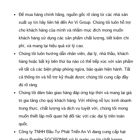
Để mua hàng chính hãng, nguồn gốc rõ ràng từ các nhà sản
xuất uy tín hãy liên hệ đến
An Vi Group
.
Chúng tôi luôn hỗ trợ
cho khách hàng của mình và nhằm mục đích mong muốn
khách hàng sử dụng các sản phẩm chất lượng, tiết kiệm chi
phí, và mang lại hiệu quả xử lý cao.
Chúng tôi luôn hướng dẫn nhân viên, đại lý, nhà thầu, khách
hàng hoặc bất kỳ bên thứ ba nào có thể tiếp xúc với sản phẩm
về tất cả các biện pháp phòng ngừa, bảo quản hiện hành. Tất
cả thông tin và hỗ trợ kỹ thuật được chúng tôi cung cấp đầy
đủ rõ ràng.
Chúng tôi đảm bảo giao hàng đáp ứng kịp thời và mang lại giá
trị gia tăng cho quý khách hàng. Với những nỗ lực kinh doanh
trung thực, chất lượng và dịch vụ tuyệt vời, chúng tôi mong
muốn thiết lập mối quan hệ đối tác với các đại lý trên toàn
quốc.
Công ty TNHH Đầu Tư Phát Triển An Vi
đang cung cấp hạt
nhựa Purolite SGC650NH4 xử lý nước uy tín chất lượng,