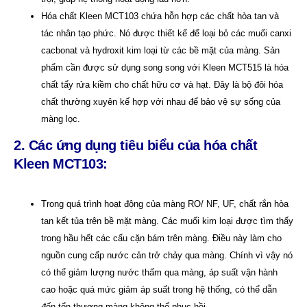
Hóa chất Kleen MCT103 chứa hỗn hợp các chất hòa tan và
tác nhân tạo phức. Nó được thiết kế để loại bỏ các muối canxi
cacbonat và hydroxit kim loại từ các bề mặt của màng. Sản
phẩm cần được sử dụng song song với Kleen MCT515 là hóa
chất tẩy rửa kiềm cho chất hữu cơ và hạt. Đây là bộ đôi hóa
chất thường xuyên kế hợp với nhau để bảo vệ sự sống của
màng lọc.
2. Các ứng dụng tiêu biểu của
hóa chất
Kleen MCT103:
Trong quá trình hoạt động của màng RO/ NF, UF, chất rắn hòa
tan kết tủa trên bề mặt màng. Các muối kim loại được tìm thấy
trong hầu hết các cấu cặn bám trên màng. Điều này làm cho
nguồn cung cấp nước cản trở chảy qua màng. Chính vì vậy nó
có thể giảm lượng nước thấm qua màng, áp suất vận hành
cao hoặc quá mức giảm áp suất trong hệ thống, có thể dẫn
đến tổn thương màng không thể phục hồi.