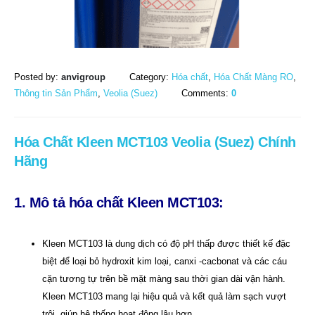
Posted by:
anvigroup
Category:
Hóa chất
,
Hóa Chất Màng RO
,
Thông tin Sản Phẩm
,
Veolia (Suez)
Comments:
0
Hóa Chất Kleen MCT103 Veolia (Suez) Chính
Hãng
1. Mô tả hóa chất Kleen MCT103:
Kleen MCT103 là dung dịch có độ pH thấp được thiết kế đặc
biệt để loại bỏ hydroxit kim loại, canxi -cacbonat và các cáu
cặn tương tự trên bề mặt màng sau thời gian dài vận hành.
Kleen MCT103 mang lại hiệu quả và kết quả làm sạch vượt
trội, giúp hệ thống hoạt động lâu hơn.