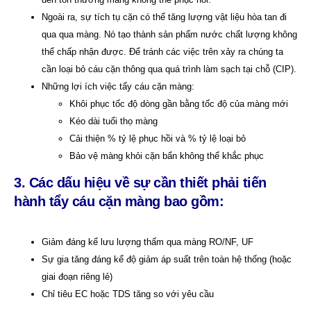
Ngoài ra, sự tích tụ cặn có thể tăng lượng vật liệu hòa tan đi
qua qua màng. Nó tạo thành sản phẩm nước chất lượng không
thể chấp nhận được. Để tránh các việc trên xảy ra chúng ta
cần loại bỏ cáu cặn thông qua quá trình làm sạch tại chỗ (CIP).
Những lợi ích việc tẩy cáu cặn màng:
Khôi phục tốc độ dòng gần bằng tốc độ của màng mới
Kéo dài tuổi thọ màng
Cải thiện % tỷ lệ phục hồi và % tỷ lệ loại bỏ
Bảo vệ màng khỏi cặn bẩn không thể khắc phục
3. Các dấu hiệu về sự cần thiết phải tiến
hành tẩy cáu cặn màng bao gồm:
Giảm đáng kể lưu lượng thấm qua màng RO/NF, UF
Sự gia tăng đáng kể độ giảm áp suất trên toàn hệ thống (hoặc
giai đoạn riêng lẻ)
Chỉ tiêu EC hoặc TDS tăng so với yêu cầu