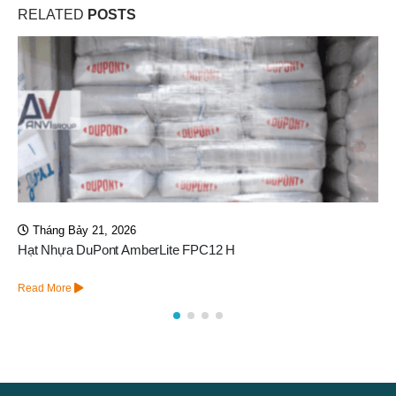
RELATED
POSTS
Tháng Mười 25, 2024
Van Autovalve F71B3 – Van Điều Khiển Tự Động
Read More