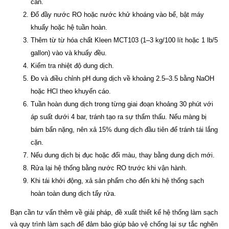
cần.
Đổ đầy nước RO hoặc nước khử khoáng vào bể, bật máy
khuấy hoặc hệ tuần hoàn.
Thêm từ từ hóa chất Kleen MCT103 (1–3 kg/100 lít hoặc 1 lb/5
gallon) vào và khuấy đều.
Kiểm tra nhiệt độ dung dịch.
Đo và điều chỉnh pH dung dịch về khoảng 2.5–3.5 bằng NaOH
hoặc HCl theo khuyến cáo.
Tuần hoàn dung dịch trong từng giai đoạn khoảng 30 phút với
áp suất dưới 4 bar, tránh tạo ra sự thẩm thấu. Nếu màng bị
bám bẩn nặng, nên xả 15% dung dịch đầu tiên để tránh tái lắng
cặn.
Nếu dung dịch bị đục hoặc đổi màu, thay bằng dung dịch mới.
Rửa lại hệ thống bằng nước RO trước khi vận hành.
Khi tái khởi động, xả sản phẩm cho đến khi hệ thống sạch
hoàn toàn dung dịch tẩy rửa.
Bạn cần tư vấn thêm về giải pháp, đề xuất thiết kế hệ thống làm sạch
và quy trình làm sạch để đảm bảo giúp bảo vệ chống lại sự tắc nghẽn