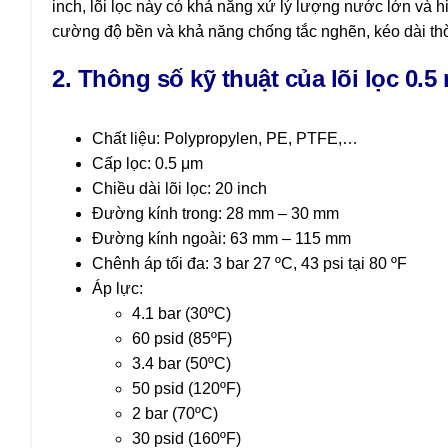
inch, lõi lọc này có khả năng xử lý lượng nước lớn và 
cường độ bền và khả năng chống tắc nghẽn, kéo dài thờ
2. Thông số kỹ thuật của lõi lọc 0.5
Chất liệu: Polypropylen, PE, PTFE,…
Cấp lọc: 0.5 μm
Chiều dài lõi lọc: 20 inch
Đường kính trong: 28 mm – 30 mm
Đường kính ngoài: 63 mm – 115 mm
Chênh áp tối đa: 3 bar 27 ºC, 43 psi tại 80 ºF
Áp lực:
4.1 bar (30ºC)
60 psid (85ºF)
3.4 bar (50ºC)
50 psid (120ºF)
2 bar (70ºC)
30 psid (160ºF)