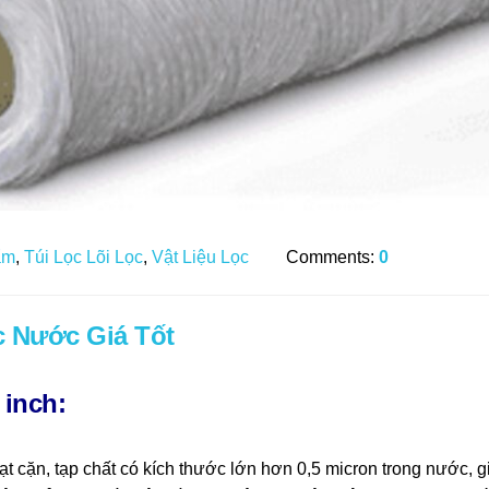
ẩm
,
Túi Lọc Lõi Lọc
,
Vật Liệu Lọc
Comments:
0
ọc Nước Giá Tốt
 inch:
 hạt cặn, tạp chất có kích thước lớn hơn 0,5 micron trong nước, 