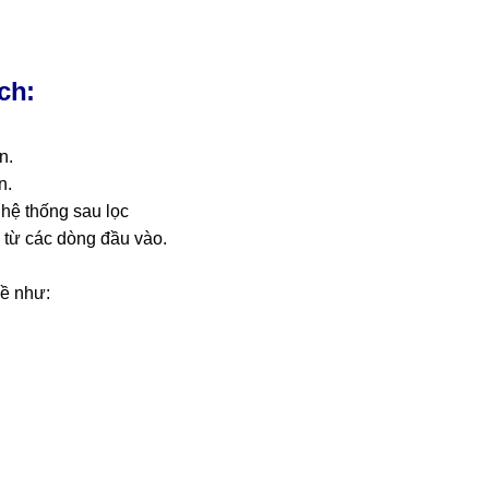
ch:
n.
n.
 hệ thống sau lọc
g từ các dòng đầu vào.
hề như: