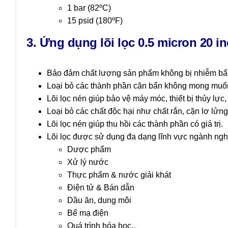
1 bar (82ºC)
15 psid (180ºF)
3. Ứng dụng lõi lọc 0.5 micron 20 in
Bảo đảm chất lượng sản phẩm không bị nhiễm bẩ
Loại bỏ các thành phần cặn bẩn không mong muố
Lõi lọc nén giúp bảo vệ máy móc, thiết bị thủy lực,
Loại bỏ các chất độc hại như chất rắn, cặn lơ lửn
Lõi lọc nén giúp thu hồi các thành phần có giá trị.
Lõi lọc được sử dụng đa dạng lĩnh vực ngành ng
Dược phẩm
Xử lý nước
Thực phẩm & nước giải khát
Điện tử & Bán dẫn
Dầu ăn, dung môi
Bể mạ điện
Quá trình hóa học..