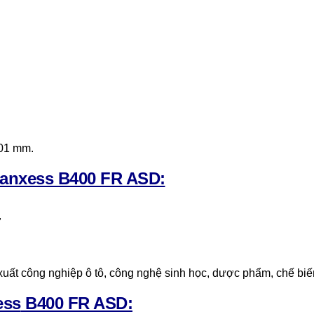
201 mm.
anxess B400 FR ASD:
ợ
 xuất công nghiệp ô tô, công nghệ sinh học, dược phẩm, chế b
ess
B400 FR ASD: