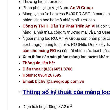
Thương hiệu: Lanxess
Phân phối tại tại Việt Nam:
An Vi Group
Màng lọc nước Lanxess B400 FR ASD là màng thẩm 
nhiễm sinh học hoặc ô nhiễm hữu cơ cao.
Công ty TNHH Đầu Tư Phát Triển An Vi
là đơn 
hàng là nhà thầu, công ty thương mại và End User
Ngoài màng lọc RO, An Vi Group còn phân phối 
Exchange), màng lọc nước RO (Nitto Denko Hydr
cặn cho màng RO
và còn rất nhiều các loại hoá
Xem thêm các sản phẩm màng lọc nước khác:
Thông tin liên hệ:
Điện thoại: (028) 6651 8768
Hotline: 0964 267595
Email:
bichvi@anvigroup.com.vn
Thông số kỹ thuật của màng lọ
2
Diện tích hoạt động: 37.2 m