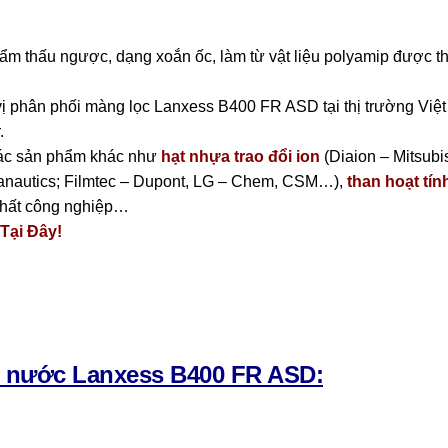
thấu ngược, dạng xoắn ốc, làm từ vật liệu polyamip được thiế
vị phân phối màng lọc Lanxess B400 FR ASD tại thị trường Việt
.
các sản phẩm khác như
hạt nhựa trao đổi ion
(Diaion – Mitsubi
anautics; Filmtec – Dupont, LG – Chem, CSM…),
than hoạt tín
 chất công nghiệp…
Tại Đây!
c nước Lanxess B400 FR ASD: