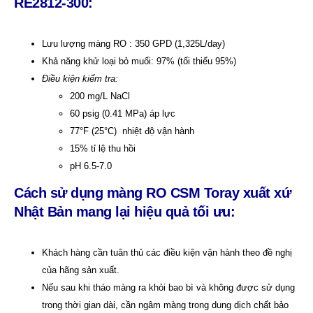
RE2812-300
:
Lưu lượng màng RO : 350 GPD (1,325L/day)
Khả năng khử loại bỏ muối: 97% (tối thiểu 95%)
Điều kiện kiểm tra:
200 mg/L NaCl
60 psig (0.41 MPa) áp lực
77°F (25°C) nhiệt độ vận hành
15% tỉ lệ thu hồi
pH 6.5-7.0
Cách sử dụng màng RO
CSM
Toray xuất xứ
Nhật Bản mang lại hiệu quả tối ưu:
Khách hàng cần tuân thủ các điều kiện vận hành theo đề nghị
của hãng sản xuất.
Nếu sau khi tháo màng ra khỏi bao bì và không được sử dụng
trong thời gian dài, cần ngâm màng trong dung dịch chất bảo