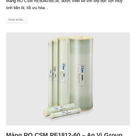
Màng RO CSM RE8040-BE34, được thiết kế với lớp bọc sợi thủy
tinh bền bỉ, tối ưu hóa...
READ MORE...
Màng RO CSM RE1812-60 – An Vi Group