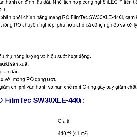
vận hành ổn định lâu dài. Nhờ tích hợp công nghệ iLEC™ tiên ti
RO.
à phân phối chính hãng màng RO FilmTec SW30XLE-440i, cam 
 hệ thống RO chuyên nghiệp, phù hợp cho cả công nghiệp và xử 
êu thụ năng lượng và hiệu suất hoạt động.
suất sản xuất.
gian dài.
 so với màng RO dạng ướt.
giảm chi phí vận hành và hạn chế rò rỉ O-ring gây suy giảm chấ
 FilmTec
SW30XLE-440i
:
Giá trị
440 ft² (41 m²)