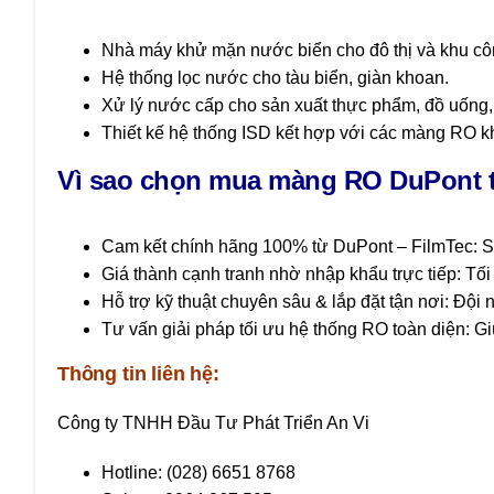
Nhà máy khử mặn nước biển cho đô thị và khu cô
Hệ thống lọc nước cho tàu biển, giàn khoan.
Xử lý nước cấp cho sản xuất thực phẩm, đồ uống, 
Thiết kế hệ thống ISD kết hợp với các màng RO k
Vì sao chọn mua màng RO DuPont t
Cam kết chính hãng 100% từ
DuPont
–
FilmTec:
S
Giá thành cạnh tranh nhờ nhập khẩu trực tiếp: Tố
Hỗ trợ kỹ thuật chuyên sâu & lắp đặt tận nơi: Đội
Tư vấn giải pháp tối ưu hệ thống RO toàn diện: Gi
Thông tin liên hệ:
Công ty TNHH Đầu Tư Phát Triển An Vi
Hotline: (028) 6651 8768