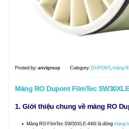
Posted by:
anvigroup
Category:
DUPONT
,
màng 
Màng RO Dupont FilmTec SW30XLE
1. Giới thiệu
chung về màng RO Dup
Màng RO FilmTec SW30XLE-440i là dòng
màng l