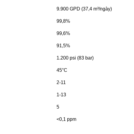
9.900 GPD (37,4 m³/ngày)
99,8%
99,6%
91,5%
1.200 psi (83 bar)
45°C
2-11
1-13
5
<0,1 ppm