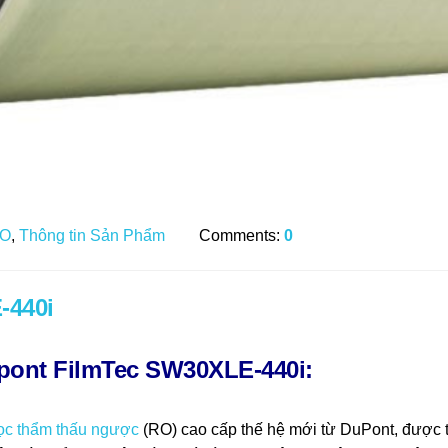
RO
,
Thông tin Sản Phẩm
Comments:
0
-440i
ont FilmTec SW30XLE-440i:
ọc thẩm thấu ngược
(RO) cao cấp thế hệ mới từ
DuPont
, được 