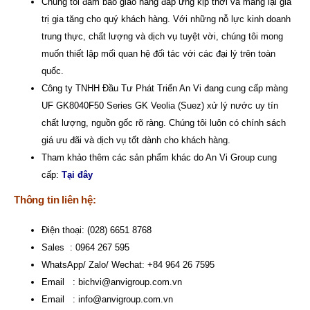
Chúng tôi đảm bảo giao hàng đáp ứng kịp thời và mang lại giá
trị gia tăng cho quý khách hàng. Với những nỗ lực kinh doanh
trung thực, chất lượng và dịch vụ tuyệt vời, chúng tôi mong
muốn thiết lập mối quan hệ đối tác với các đại lý trên toàn
quốc.
Công ty TNHH Đầu Tư Phát Triển An Vi
đang cung cấp màng
UF GK8040F50 Series GK Veolia (Suez) xử lý nước uy tín
chất lượng, nguồn gốc rõ ràng. Chúng tôi luôn có chính sách
giá ưu đãi và dịch vụ tốt dành cho khách hàng.
Tham khảo thêm các sản phẩm khác do An Vi Group cung
cấp:
Tại đây
Thông tin liên hệ:
Điện thoại: (028) 6651 8768
Sales : 0964 267 595
WhatsApp/ Zalo/ Wechat: +84 964 26 7595
Email :
bichvi@anvigroup.com.vn
Email :
info@anvigroup.com.vn