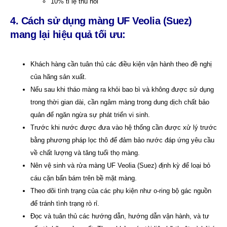
10% tỉ lệ thu hồi
4. Cách sử dụng
m
àng UF
Veolia (Suez)
mang lại hiệu quả tối ưu:
Khách hàng cần tuân thủ các điều kiện vận hành theo đề nghị
của hãng sản xuất.
Nếu sau khi tháo màng ra khỏi bao bì và không được sử dụng
trong thời gian dài, cần ngâm màng trong dung dịch chất bảo
quản để ngăn ngừa sự phát triển vi sinh.
Trước khi nước được đưa vào hệ thống cần được xử lý trước
bằng phương pháp lọc thô để đảm bảo nước đáp ứng yêu cầu
về chất lượng và tăng tuổi thọ màng.
Nên vệ sinh và rửa màng UF Veolia (Suez) định kỳ để loại bỏ
cáu cặn bẩn bám trên bề mặt màng.
Theo dõi tình trạng của các phụ kiện như o-ring bộ gác nguồn
để tránh tình trạng rò rỉ.
Đọc và tuân thủ các hướng dẫn, hướng dẫn vận hành, và tư