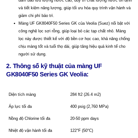
đảm bảo lưu lượng nước cao, duy trì chất lượng nước ổn định
và tiết kiệm năng lượng, giúp tối ưu hóa quy trình vận hành và
giảm chi phí bảo trì.
Màng UF GK8040F50 Series GK của Veolia (Suez) nổi bật với
công nghệ lọc sợi rỗng, giúp loại bỏ các tạp chất nhỏ. Màng
lọc này được thiết kế với độ bền cơ học cao, khả năng chống
chịu màng tốt và tuổi thọ dài, giúp tăng hiệu quả kinh tế cho
người sử dụng.
2. Thông số kỹ thuật của
m
àng UF
GK8040F50 Series GK Veolia:
Diện tích màng
284 ft2 (26.4 m2)
Áp lực tối đa
400 psig (2,760 MPa)
Nồng độ Chlorine tối đa
20-50 ppm days
Nhiệt độ vận hành tối đa
122°F (50°C)