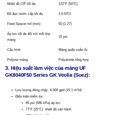
Nhiệt độ CIP tối đa
122°F (50°C)
Độ đục nước cấp tối đa
1.0 NTU
Feed Spacer mil (mm)
50 (1.27)
Áp lực tối đa đối với mỗi lớp
15 psi
màng
Cấu hình
Màng quấn xoắn ốc
Polyme màng
Polyamide tổng hợp
3. Hiệu suất làm việc của
m
àng UF
GK8040F50 Series GK Veolia (Suez):
Lưu lượng dòng chảy: 4,000 gpd (15.1 m³/d)
Điều kiện kiểm tra:
85 psi (586 kPa) áp lực
77°F (25°C) nhiệt độ vận hành