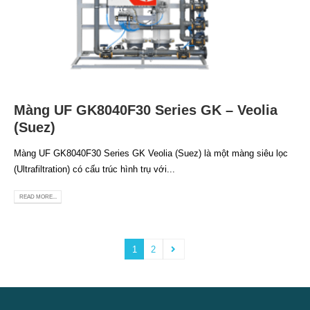
Màng UF GK8040F30 Series GK – Veolia
(Suez)
Màng UF GK8040F30 Series GK Veolia (Suez) là một màng siêu lọc
(Ultrafiltration) có cấu trúc hình trụ với...
READ MORE...
1
2