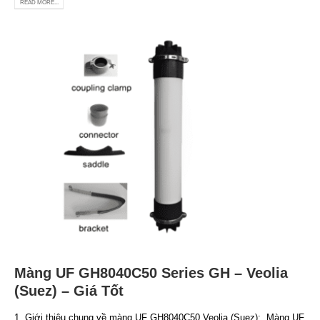
READ MORE...
Màng UF GH8040C50 Series GH – Veolia
(Suez) – Giá Tốt
1. Giới thiệu chung về màng UF GH8040C50 Veolia (Suez): Màng UF