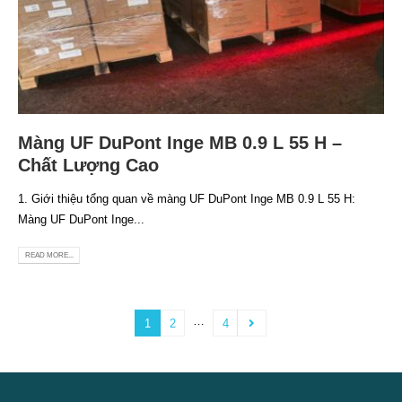
Màng UF DuPont Inge MB 0.9 L 55 H –
Chất Lượng Cao
1. Giới thiệu tổng quan về màng UF DuPont Inge MB 0.9 L 55 H:
Màng UF DuPont Inge...
READ MORE...
…
1
2
4