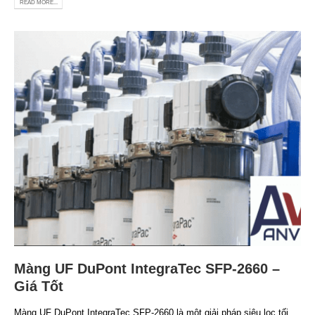
READ MORE...
Màng UF DuPont IntegraTec SFP-2660 –
Giá Tốt
Màng UF DuPont IntegraTec SFP-2660 là một giải pháp siêu lọc tối