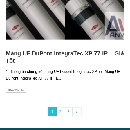
Màng UF DuPont IntegraTec XP 77 IP – Giá
Tốt
1. Thông tin chung về màng UF Dupont IntegraTec XP 77: Màng UF
DuPont IntegraTec XP 77 IP là...
READ MORE...
1
2
3