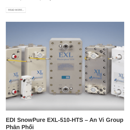
READ MORE...
EDI SnowPure EXL-510-HTS – An Vi Group
Phân Phối