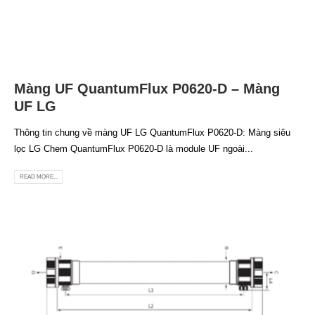
Màng UF QuantumFlux P0620-D – Màng
UF LG
Thông tin chung về màng UF LG QuantumFlux P0620-D: Màng siêu
lọc LG Chem QuantumFlux P0620-D là module UF ngoài...
READ MORE...