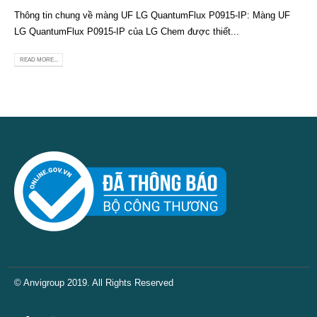
Thông tin chung về màng UF LG QuantumFlux P0915-IP: Màng UF
LG QuantumFlux P0915-IP của LG Chem được thiết...
READ MORE...
© Anvigroup 2019. All Rights Reserved