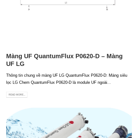
Màng UF QuantumFlux P0620-D – Màng
UF LG
Thông tin chung về màng UF LG QuantumFlux P0620-D: Màng siêu
lọc LG Chem QuantumFlux P0620-D là module UF ngoài...
READ MORE...