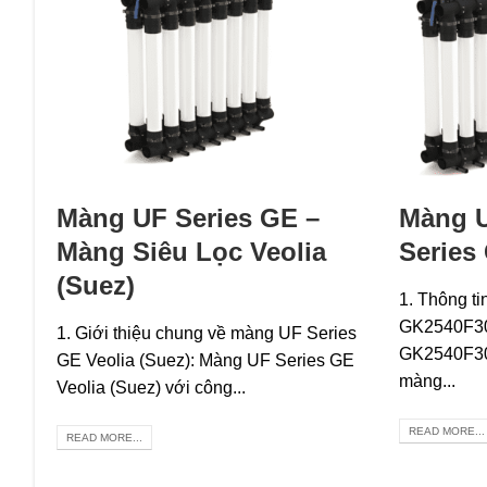
Màng UF Series GE –
Màng 
Màng Siêu Lọc Veolia
Series
(Suez)
1. Thông t
GK2540F30
1. Giới thiệu chung về màng UF Series
GK2540F30 
GE Veolia (Suez): Màng UF Series GE
màng...
Veolia (Suez) với công...
READ MORE...
READ MORE...