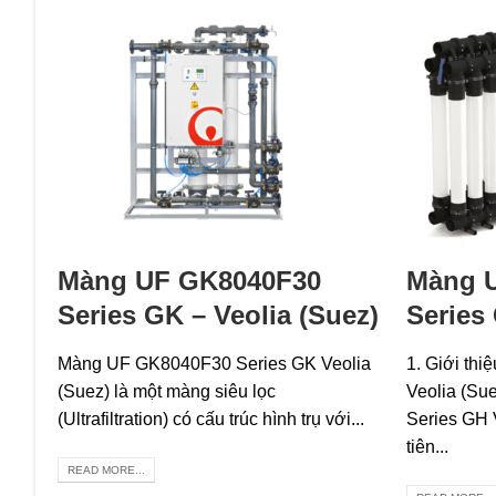
Màng UF GK8040F30
Màng 
Series GK – Veolia (Suez)
Series
Màng UF GK8040F30 Series GK Veolia
1. Giới th
(Suez) là một màng siêu lọc
Veolia (S
(Ultrafiltration) có cấu trúc hình trụ với...
Series GH V
tiên...
READ MORE...