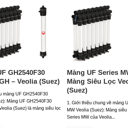
UF GH2540F30
Màng UF Series M
 GH – Veolia (Suez)
Màng Siêu Lọc Veo
(Suez)
iệu màng UF GH2540F30
uez): Màng UF GH2540F30
1. Giới thiệu chung về màng 
eolia (Suez) là màng siêu lọc
MW Veolia (Suez): Màng siêu
Series MW của Veolia...