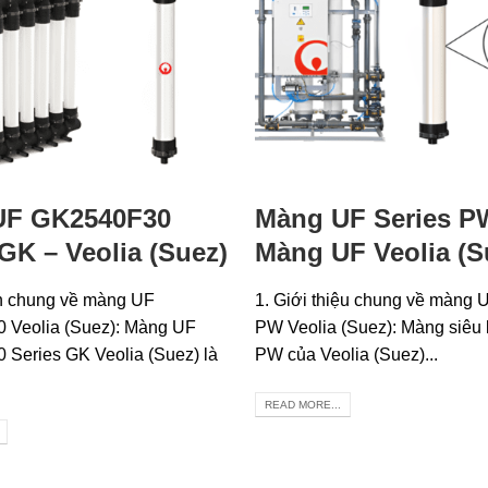
UF GK2540F30
Màng UF Series P
 GK – Veolia (Suez)
Màng UF Veolia (S
in chung về màng UF
1. Giới thiệu chung về màng 
 Veolia (Suez): Màng UF
PW Veolia (Suez): Màng siêu 
Series GK Veolia (Suez) là
PW của Veolia (Suez)...
READ MORE...