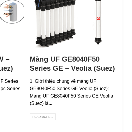
W –
Màng UF GE8040F50
uez)
Series GE – Veolia (Suez)
UF Series
1. Giới thiệu chung về màng UF
lọc Series
GE8040F50 Series GE Veolia (Suez):
Màng UF GE8040F50 Series GE Veolia
(Suez) là...
READ MORE...