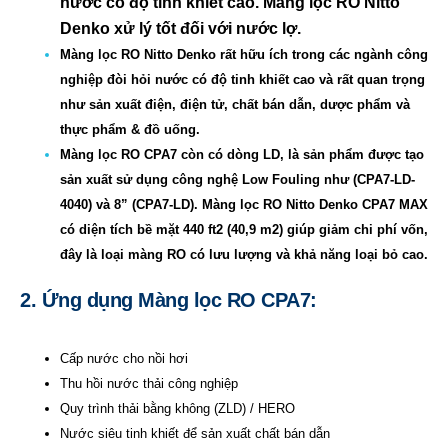
nước có độ tinh khiết cao. Màng lọc RO Nitto
Denko xử lý tốt đối với nước lợ.
Màng lọc RO Nitto Denko rất hữu ích trong các ngành công
nghiệp đòi hỏi nước có độ tinh khiết cao và rất quan trọng
như sản xuất điện, điện tử, chất bán dẫn, dược phẩm và
thực phẩm & đồ uống.
Màng lọc RO CPA7 còn có dòng LD, là sản phẩm được tạo
sản xuất sử dụng công nghệ Low Fouling như (CPA7-LD-
4040) và 8” (CPA7-LD). Màng lọc RO Nitto Denko CPA7 MAX
có diện tích bề mặt 440 ft2 (40,9 m2) giúp giảm chi phí vốn,
đây là loại màng RO có lưu lượng và khả năng loại bỏ cao.
2. Ứng dụng Màng lọc RO CPA7:
Cấp nước cho nồi hơi
Thu hồi nước thải công nghiệp
Quy trình thải bằng không (ZLD) / HERO
Nước siêu tinh khiết để sản xuất chất bán dẫn