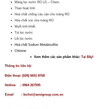
Màng lọc nước RO LG – Chem,
Than hoạt tính
Hoá chất chống cáu cặn cho màng RO
Hóa chất súc rửa màng RO
Muối tinh khiết
Túi lọc nước
Lõi lọc nước
Hoá chất Sodium Metabisulfite
Chlorine
Xem thêm các sản phẩm khác:
Tại Đây!
T
hông tin liên hệ:
Điện thoại: (028) 6651 8768
Hotline : 0964 267595
Email :
bichvi@anvigroup.com.vn